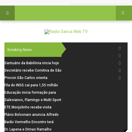
Breaking News
Santuário da Babilônia inicia hoje
(06), uma programação especial
Secretário recebe Comitiva de São
para os seus 160 anos de história.
Carlos para debater investimentos
Procon São Carlos orienta
em rodovias
consumidores sobre cuidados
Fila do INSS cai para 1,55 milhão
nas compras para o Dia dos Pais
em julho, com alta de 66,5% nos
Educação inicia formação para
pedidos negados em 2026
elaboração do novo Plano
Salesianos, Flamingo e Multi Sport
Municipal
vão representar São Carlos no
ETE Monjolinho recebe visita
campeonato Estadual
científica da FAPESP
Flávio Bolsonaro anuncia Alfredo
Gaspar, relator da comissão do
Barão Vermelho Encontro terá
INSS, como vice
data extra em Belo Horizonte
Dr. Lapena e Dimas Ramalho