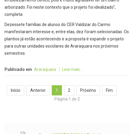
embelezamento cênico, pois é muito agradável ter um bairro
arborizado. Foi neste contexto que o projeto foi idealizado",
completa.
Dezessete famílias de alunos do CER Valdizar do Carmo
manifestaram interesse e, entre elas, dez foram selecionadas. Os
plantios já estão acontecendo e a proposta é expandir o projeto
para outras unidades escolares de Araraquara nos próximos
semestres.
Publicado em
Araraquara
Leia mais ...
Início
Anterior
1
2
Próximo
Fim
Página 1 de 2