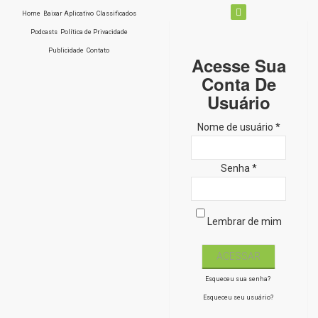
Home
Baixar Aplicativo
Classificados
Podcasts
Política de Privacidade
Publicidade
Contato
Acesse Sua
Conta De
Usuário
Nome de usuário *
Senha *
Lembrar de mim
Esqueceu sua senha?
Esqueceu seu usuário?