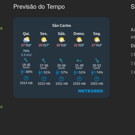
Previsão do Tempo
S
Aq
in
Di