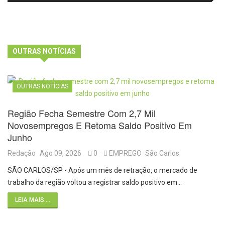
agosto
visitantes para apresentar cursos
e laboratórios do IFSC
OUTRAS NOTÍCIAS
OUTRAS NOTÍCIAS
Região Fecha Semestre Com 2,7 Mil
Novosempregos E Retoma Saldo Positivo Em
Junho
Redação
Ago 09, 2026
0
EMPREGO
São Carlos
SÃO CARLOS/SP - Após um mês de retração, o mercado de
trabalho da região voltou a registrar saldo positivo em…
LEIA MAIS ...