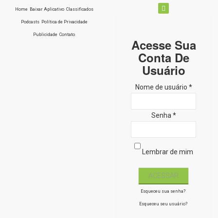
Home
Baixar Aplicativo
Classificados
Podcasts
Política de Privacidade
Publicidade
Contato
Acesse Sua
Conta De
Usuário
Nome de usuário *
Senha *
Lembrar de mim
Esqueceu sua senha?
Esqueceu seu usuário?