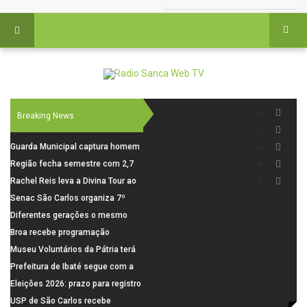
Breaking News
Guarda Municipal captura homem
procurado pela Justiça durante
Região fecha semestre com 2,7
patrulhamento em São Carlos
mil novosempregos e retoma
Rachel Reis leva a Divina Tour ao
saldo positivo em junho
interior de São Paulo com shows
Senac São Carlos organiza 7º
inéditos em São Carlos e Jundiaí
Fórum Internacional Senac de
Diferentes gerações o mesmo
Educadores com debates sobre
amor: pais do Saae contam como
Broa recebe programação
pensamento crítico, leitura e
a paternidade transformou suas
esportiva com corrida, vela e
Museu Voluntários da Pátria terá
diversidade
histórias
demonstração de paramotor
horário especial nesta segunda-
Prefeitura de Ibaté segue com a
feira (10)
Campanha do Agasalho segue
Eleições 2026: prazo para registro
durante o mês de agosto
de candidaturas acaba em 15 de
USP de São Carlos recebe