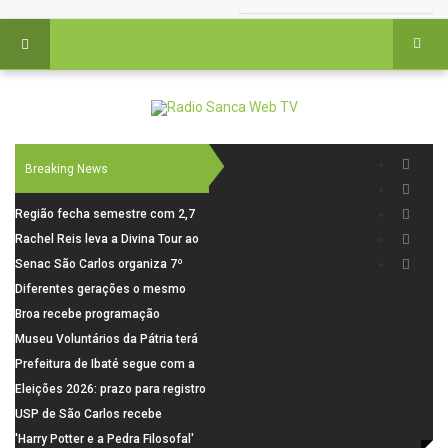
Breaking News
Região fecha semestre com 2,7
mil novosempregos e retoma
Rachel Reis leva a Divina Tour ao
saldo positivo em junho
interior de São Paulo com shows
Senac São Carlos organiza 7º
inéditos em São Carlos e Jundiaí
Fórum Internacional Senac de
Diferentes gerações o mesmo
Educadores com debates sobre
amor: pais do Saae contam como
Broa recebe programação
pensamento crítico, leitura e
a paternidade transformou suas
esportiva com corrida, vela e
Museu Voluntários da Pátria terá
diversidade
histórias
demonstração de paramotor
horário especial nesta segunda-
Prefeitura de Ibaté segue com a
feira (10)
Campanha do Agasalho segue
Eleições 2026: prazo para registro
durante o mês de agosto
de candidaturas acaba em 15 de
USP de São Carlos recebe
agosto
visitantes para apresentar cursos
'Harry Potter e a Pedra Filosofal'