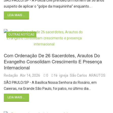
SÃO PAULO/SP - A Polícia Civil prendeu um homem de 36 anos
suspeito de aplicar o “golpe da maquininha” enquanto…
LEIA MAIS ...
OUTRAS NOTÍCIAS
Com Ordenação De 26 Sacerdotes, Arautos Do
Evangelho Consolidam Crescimento E Presença
Internacional
Redação
Abr 14, 2026
0
fé
igreja
São Carlos
ARAUTOS
SÃO PAULO/SP - A Basílica Nossa Senhora do Rosário, em
Caieiras, na Grande São Paulo, foi palco, no último dia…
LEIA MAIS ...