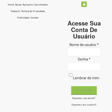
Home
Baixar Aplicativo
Classificados
Podcasts
Política de Privacidade
Publicidade
Contato
Acesse Sua
Conta De
Usuário
Nome de usuário *
Senha *
Lembrar de mim
Esqueceu sua senha?
Esqueceu seu usuário?