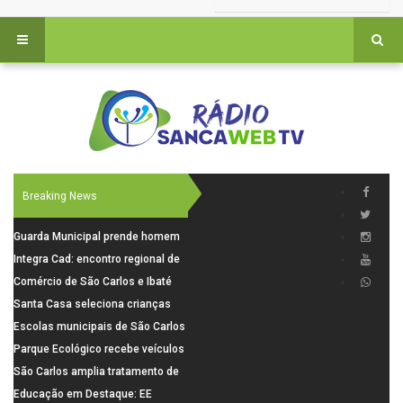
Breaking News
Guarda Municipal prende homem
por tentativa de furto em CEMEI
Integra Cad: encontro regional de
após cerco em São Carlos
segurança púbica será realizado
Comércio de São Carlos e Ibaté
dia 10 de agosto em São Carlos
terá horário especial para o dia
Santa Casa seleciona crianças
dos Pais
para pesquisa sobre dor de
Escolas municipais de São Carlos
crescimento
superam média Nacional do IDEB
Parque Ecológico recebe veículos
elétricos e moderniza rotina de
São Carlos amplia tratamento de
manejo dos animais
resíduos de saúde com autoclave
Educação em Destaque: EE