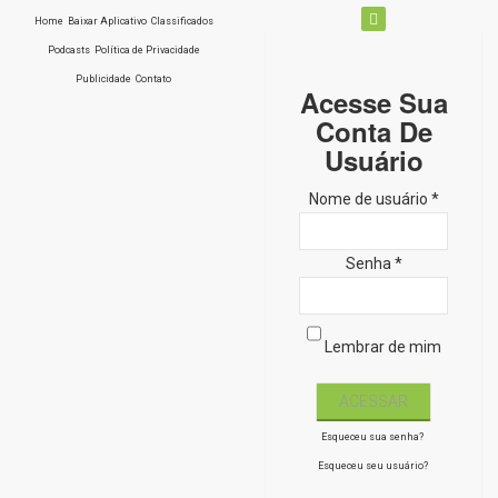
Home
Baixar Aplicativo
Classificados
Podcasts
Política de Privacidade
Publicidade
Contato
Acesse Sua
Conta De
Usuário
Nome de usuário *
Senha *
Lembrar de mim
Esqueceu sua senha?
Esqueceu seu usuário?