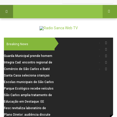
Breaking News
Guarda Municipal prende homem
por tentativa de furto em CEMEI
Integra Cad: encontro regional de
após cerco em São Carlos
segurança púbica será realizado
Comércio de São Carlos e Ibaté
dia 10 de agosto em São Carlos
terá horário especial para o dia
Santa Casa seleciona crianças
dos Pais
para pesquisa sobre dor de
Escolas municipais de São Carlos
crescimento
superam média Nacional do IDEB
Parque Ecológico recebe veículos
elétricos e moderniza rotina de
São Carlos amplia tratamento de
manejo dos animais
resíduos de saúde com autoclave
Educação em Destaque: EE
de última geração
Visconde da Cunha Bueno, em
Fesc revitaliza laboratório de
Santa Eudóxia, alcança nota 7,8
informática da Emeb Ulysses
Plano Diretor: audiência discute