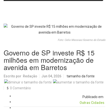
no IDEB 2025 e celebra conquista
Picolo
mobilidade urbana e infraestrutura
histórica
Foto: Celio Messias/Governo do Estado
Governo de SP investe R$ 15
milhões em modernização de
avenida em Barretos
Escrito por
Redação
Jun 04, 2026
tamanho da fonte
0 Comentário
Publicado em
Outras Cidades