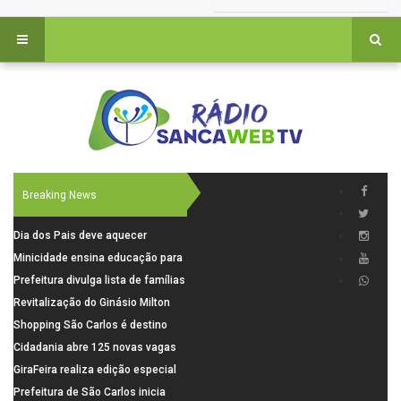
Breaking News
Dia dos Pais deve aquecer
comércio de São Carlos com
Minicidade ensina educação para
renda em alta e maior circulação
o trânsito a 264 crianças da rede
Prefeitura divulga lista de famílias
de consumidores
municipal
pré-selecionadas pela Caixa para
Revitalização do Ginásio Milton
o Residencial Santa Felícia
Olaio filho avança com obras de
Shopping São Carlos é destino
recuperação
para celebrar o Dia dos Pais com
Cidadania abre 125 novas vagas
presentes, gastronomia e lazer
para oficinas de convivência
GiraFeira realiza edição especial
de Dia dos Pais neste domingo (9)
Prefeitura de São Carlos inicia