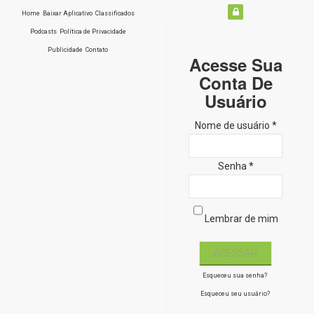
Home
Baixar Aplicativo
Classificados
Podcasts
Política de Privacidade
Publicidade
Contato
Acesse Sua
Conta De
Usuário
Nome de usuário *
Senha *
Lembrar de mim
Esqueceu sua senha?
Esqueceu seu usuário?