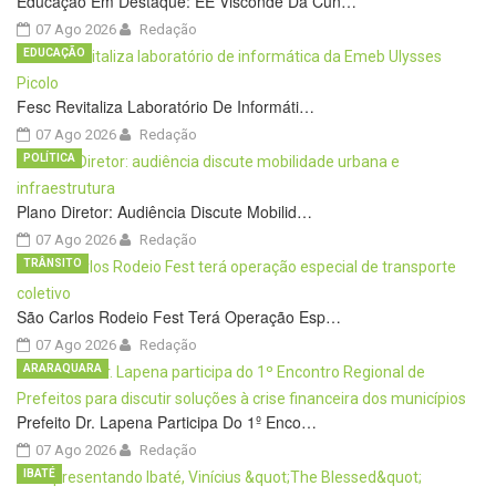
Educação Em Destaque: EE Visconde Da Cun…
07 Ago 2026
Redação
EDUCAÇÃO
Fesc Revitaliza Laboratório De Informáti…
07 Ago 2026
Redação
POLÍTICA
Plano Diretor: Audiência Discute Mobilid…
07 Ago 2026
Redação
TRÂNSITO
São Carlos Rodeio Fest Terá Operação Esp…
07 Ago 2026
Redação
ARARAQUARA
Prefeito Dr. Lapena Participa Do 1º Enco…
07 Ago 2026
Redação
IBATÉ