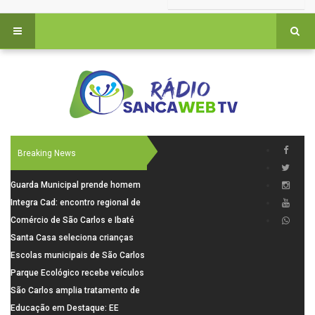
Breaking News
Guarda Municipal prende homem
por tentativa de furto em CEMEI
Integra Cad: encontro regional de
após cerco em São Carlos
segurança púbica será realizado
Comércio de São Carlos e Ibaté
dia 10 de agosto em São Carlos
terá horário especial para o dia
Santa Casa seleciona crianças
dos Pais
para pesquisa sobre dor de
Escolas municipais de São Carlos
crescimento
superam média Nacional do IDEB
Parque Ecológico recebe veículos
elétricos e moderniza rotina de
São Carlos amplia tratamento de
manejo dos animais
resíduos de saúde com autoclave
Educação em Destaque: EE