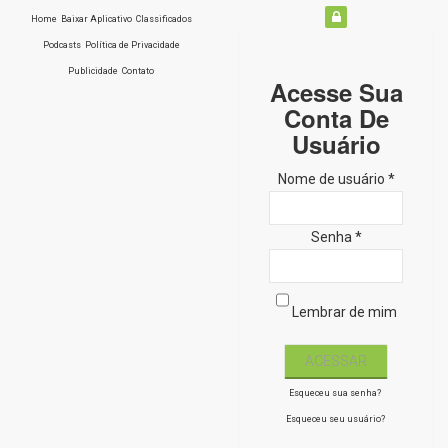
Home
Baixar Aplicativo
Classificados
Podcasts
Política de Privacidade
Publicidade
Contato
Acesse Sua
Conta De
Usuário
Nome de usuário *
Senha *
Lembrar de mim
Esqueceu sua senha?
Esqueceu seu usuário?