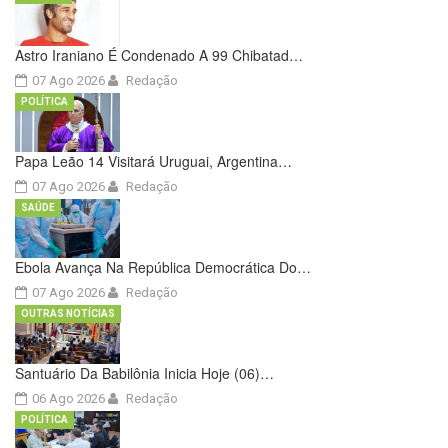
Astro Iraniano É Condenado A 99 Chibatad…
07 Ago 2026
Redação
POLÍTICA
Papa Leão 14 Visitará Uruguai, Argentina…
07 Ago 2026
Redação
SAÚDE
Ebola Avança Na República Democrática Do…
07 Ago 2026
Redação
OUTRAS NOTÍCIAS
Santuário Da Babilônia Inicia Hoje (06)…
06 Ago 2026
Redação
POLÍTICA