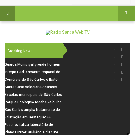
Breaking News
Guarda Municipal prende homem
por tentativa de furto em CEMEI
Integra Cad: encontro regional de
após cerco em São Carlos
segurança púbica será realizado
Comércio de São Carlos e Ibaté
dia 10 de agosto em São Carlos
terá horário especial para o dia
Santa Casa seleciona crianças
dos Pais
para pesquisa sobre dor de
Escolas municipais de São Carlos
crescimento
superam média Nacional do IDEB
Parque Ecológico recebe veículos
elétricos e moderniza rotina de
São Carlos amplia tratamento de
manejo dos animais
resíduos de saúde com autoclave
Educação em Destaque: EE
de última geração
Visconde da Cunha Bueno, em
Fesc revitaliza laboratório de
Santa Eudóxia, alcança nota 7,8
informática da Emeb Ulysses
Plano Diretor: audiência discute