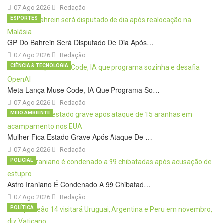
07 Ago 2026
Redação
ESPORTES
GP Do Bahrein Será Disputado De Dia Após…
07 Ago 2026
Redação
CIÊNCIA & TECNOLOGIA
Meta Lança Muse Code, IA Que Programa So…
07 Ago 2026
Redação
MEIO AMBIENTE
Mulher Fica Estado Grave Após Ataque De …
07 Ago 2026
Redação
POLICIAL
Astro Iraniano É Condenado A 99 Chibatad…
07 Ago 2026
Redação
POLÍTICA