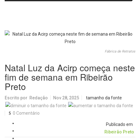
no IDEB 2025 e celebra conquista
Picolo
mobilidade urbana e infraestrutura
histórica
Fábrica de Retratos
Natal Luz da Acirp começa neste
fim de semana em Ribeirão
Preto
Escrito por
Redação
Nov 28, 2025
tamanho da fonte
0 Comentário
Publicado em
Ribeirão Preto