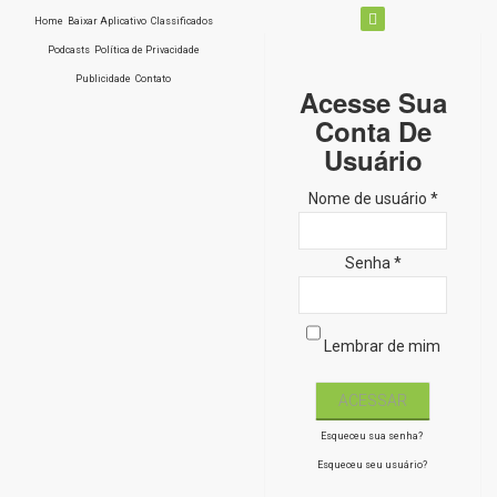
Home
Baixar Aplicativo
Classificados
Podcasts
Política de Privacidade
Publicidade
Contato
Acesse Sua
Conta De
Usuário
Nome de usuário *
Senha *
Lembrar de mim
Esqueceu sua senha?
Esqueceu seu usuário?