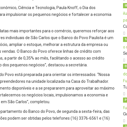
I
nômico, Ciência e Tecnologia, Paula Knoff, o Dia dos
a impulsionar os pequenos negócios e fortalecer a economia
C
atas mais importantes para o comércio, queremos reforçar aos
individuais de São Carlos que o Banco do Povo Paulista é um
S
gócio, ampliar o estoque, melhorar a estrutura da empresa ou
 vendas. O Banco do Povo oferece linhas de crédito com
S
s, a partir de 0,35% ao mês, facilitando o acesso ao crédito
o dos pequenos negócios”, destacou a secretária.
E
o Povo está preparada para orientar os interessados. “Nossa
mpreendedores na unidade localizada na Casa do Trabalhador.
T
mento disponíveis e a se prepararem para aproveitar ao máximo
ortalecemos os negócios locais, impulsionamos a economia e
P
 em São Carlos”, completou.
partamento do Banco do Povo, de segunda a sexta-feira, das
G
ções podem ser obtidas pelos telefones (16) 3376-6561 e (16)
O