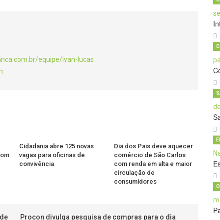
In
C
anca.com.br/equipe/ivan-lucas
C
m
S
S
E
Cidadania abre 125 novas
Dia dos Pais deve aquecer
 com
vagas para oficinas de
comércio de São Carlos
E
convivência
com renda em alta e maior
circulação de
consumidores
O
Pa
 de
Procon divulga pesquisa de compras para o dia