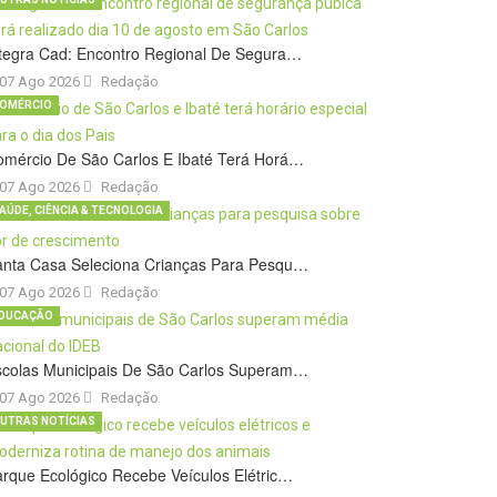
tegra Cad: Encontro Regional De Segura…
07 Ago 2026
Redação
OMÉRCIO
omércio De São Carlos E Ibaté Terá Horá…
07 Ago 2026
Redação
AÚDE, CIÊNCIA & TECNOLOGIA
anta Casa Seleciona Crianças Para Pesqu…
07 Ago 2026
Redação
DUCAÇÃO
scolas Municipais De São Carlos Superam…
07 Ago 2026
Redação
UTRAS NOTÍCIAS
rque Ecológico Recebe Veículos Elétric…