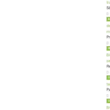
S
A
Pr
I
Re
O
Pa
O