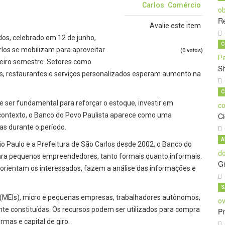
Carlos
Comércio
Re
Avalie este item
os, celebrado em 12 de junho,
C
os se mobilizam para aproveitar
(0 votos)
meiro semestre. Setores como
S
rias, restaurantes e serviços personalizados esperam aumento na
C
 ser fundamental para reforçar o estoque, investir em
 contexto, o Banco do Povo Paulista aparece como uma
C
as durante o período.
A
o Paulo e a Prefeitura de São Carlos desde 2002, o Banco do
 para pequenos empreendedores, tanto formais quanto informais.
Gi
 orientam os interessados, fazem a análise das informações e
S
(MEIs), micro e pequenas empresas, trabalhadores autônomos,
nte constituídas. Os recursos podem ser utilizados para compra
Pr
mas e capital de giro.