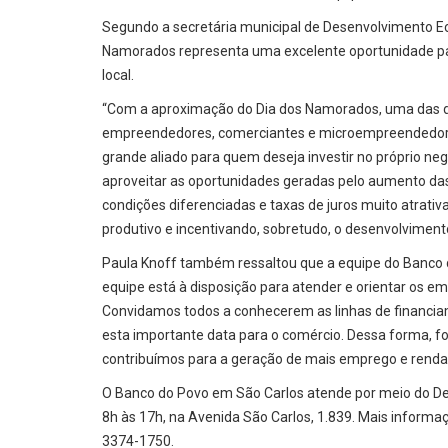
Segundo a secretária municipal de Desenvolvimento Eco
Namorados representa uma excelente oportunidade par
local.
“Com a aproximação do Dia dos Namorados, uma das d
empreendedores, comerciantes e microempreendedores 
grande aliado para quem deseja investir no próprio ne
aproveitar as oportunidades geradas pelo aumento das
condições diferenciadas e taxas de juros muito atrativa
produtivo e incentivando, sobretudo, o desenvolviment
Paula Knoff também ressaltou que a equipe do Banco d
equipe está à disposição para atender e orientar os e
Convidamos todos a conhecerem as linhas de financia
esta importante data para o comércio. Dessa forma, f
contribuímos para a geração de mais emprego e renda
O Banco do Povo em São Carlos atende por meio do De
8h às 17h, na Avenida São Carlos, 1.839. Mais informa
3374-1750.