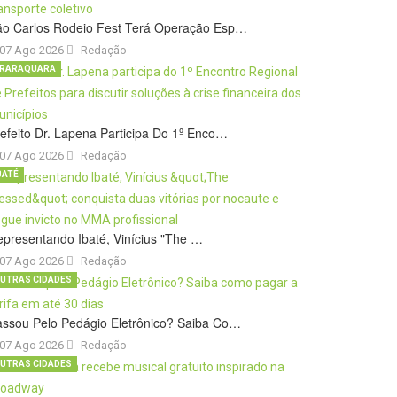
ão Carlos Rodeio Fest Terá Operação Esp…
07 Ago 2026
Redação
RARAQUARA
efeito Dr. Lapena Participa Do 1º Enco…
07 Ago 2026
Redação
BATÉ
presentando Ibaté, Vinícius "The …
07 Ago 2026
Redação
UTRAS CIDADES
ssou Pelo Pedágio Eletrônico? Saiba Co…
07 Ago 2026
Redação
UTRAS CIDADES