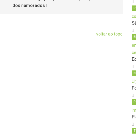
dos namorados
P
S
voltar ao topo
E
E
E
Fe
P
Pl
T