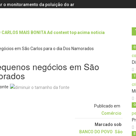
r o monitoramento da poluição do ar
C
D
pequenos negócios em São
orados
T
onte
M
O
Publicado em
Comércio
Pr
Marcado sob
BANCO DO POVO
São
E