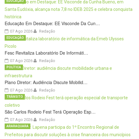
EDUCAÇÃO
Educação Em Destaque: EE Visconde Da Cun…
07 Ago 2026
Redação
EDUCAÇÃO
Fesc Revitaliza Laboratório De Informáti…
07 Ago 2026
Redação
POLÍTICA
Plano Diretor: Audiência Discute Mobilid…
07 Ago 2026
Redação
TRÂNSITO
São Carlos Rodeio Fest Terá Operação Esp…
07 Ago 2026
Redação
ARARAQUARA