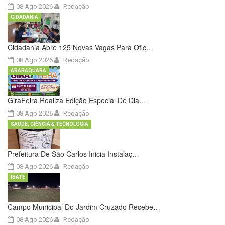
08 Ago 2026
Redação
CIDADANIA
Cidadania Abre 125 Novas Vagas Para Ofic…
08 Ago 2026
Redação
ARARAQUARA
GiraFeira Realiza Edição Especial De Dia…
08 Ago 2026
Redação
SAÚDE, CIÊNCIA & TECNOLOGIA
Prefeitura De São Carlos Inicia Instalaç…
08 Ago 2026
Redação
IBATÉ
Campo Municipal Do Jardim Cruzado Recebe…
08 Ago 2026
Redação