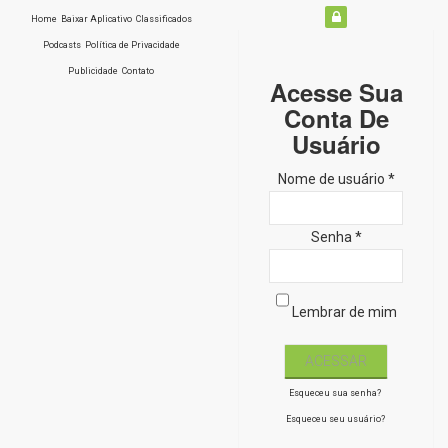
Home
Baixar Aplicativo
Classificados
Podcasts
Política de Privacidade
Publicidade
Contato
Acesse Sua
Conta De
Usuário
Nome de usuário *
Senha *
Lembrar de mim
Esqueceu sua senha?
Esqueceu seu usuário?