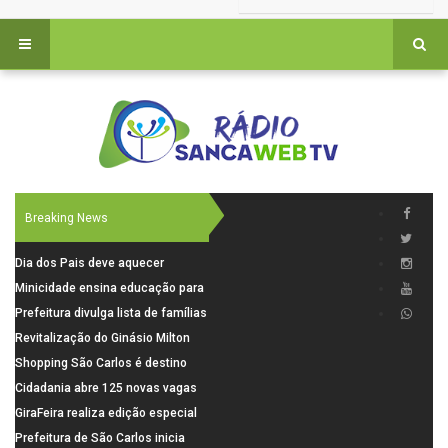
Breaking News
Dia dos Pais deve aquecer
comércio de São Carlos com
Minicidade ensina educação para
renda em alta e maior circulação
o trânsito a 264 crianças da rede
Prefeitura divulga lista de famílias
de consumidores
municipal
pré-selecionadas pela Caixa para
Revitalização do Ginásio Milton
o Residencial Santa Felícia
Olaio filho avança com obras de
Shopping São Carlos é destino
recuperação
para celebrar o Dia dos Pais com
Cidadania abre 125 novas vagas
presentes, gastronomia e lazer
para oficinas de convivência
GiraFeira realiza edição especial
de Dia dos Pais neste domingo (9)
Prefeitura de São Carlos inicia