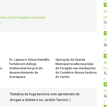
I
anca.com.br/equipe/ivan-lucas
C
m
S
S
E
Dr. Lapena e Dimas Ramalho
Operação da Guarda
fortalecem diálogo
Municipal resulta na prisão
ra
institucional em prol do
de foragido nas imediações
desenvolvimento de
do Cemitério Nossa Senhora
T
Araraquara
do Carmo
P
s
Tentativa de fuga termina com apreensão de
G
drogas e dinheiro no Jardim Tamoio
O