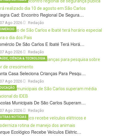
tegra Cad: Encontro Regional De Segura…
07 Ago 2026
Redação
OMÉRCIO
omércio De São Carlos E Ibaté Terá Horá…
07 Ago 2026
Redação
AÚDE, CIÊNCIA & TECNOLOGIA
anta Casa Seleciona Crianças Para Pesqu…
07 Ago 2026
Redação
DUCAÇÃO
scolas Municipais De São Carlos Superam…
07 Ago 2026
Redação
UTRAS NOTÍCIAS
rque Ecológico Recebe Veículos Elétric…