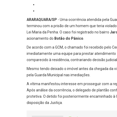
ARARAQUARA/SP
- Uma ocorrência atendida pela Guar
terminou com a prisão de um homem que teria violado
Lei Maria da Penha. O caso foi registrado no bairro
Jard
acionamento do
Botão do Pânico
.
De acordo com a GCM, o chamado foi recebido pelo Cent
imediatamente uma equipe para prestar atendimento à v
comparecido à residência, contrariando decisão judici
Mesmo tendo deixado o imóvel antes da chegada da viatu
pela Guarda Municipal nas imediações.
A vítima manifestou interesse em prosseguir com a rep
Após análise da ocorrência, o delegado de plantão co
protetiva. O detido foi posteriormente encaminhado à
disposição da Justiça.