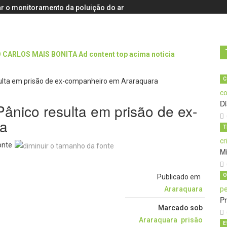
r o monitoramento da poluição do ar
C
D
ânico resulta em prisão de ex-
ra
T
onte
M
O
Publicado em
Araraquara
Pr
Marcado sob
Araraquara
prisão
E