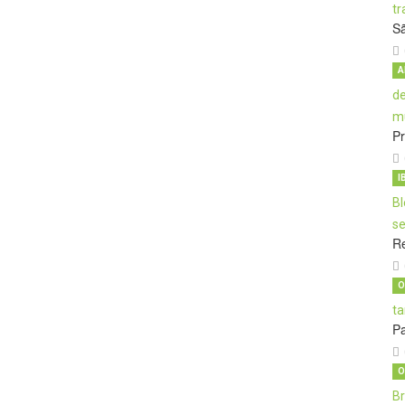
S
A
Pr
I
Re
O
Pa
O