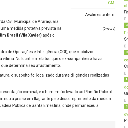
GM
Re
Avalie este item
da Civil Municipal de Araraquara
C
 uma medida protetiva prevista na
(0 votos)
im Brasil (Vila Xavier)
após o
S
ro de Operações e Inteligência (COI), que mobilizou
C
ítima. No local, ela relatou que o ex-companheiro havia
al que determina seu afastamento.
C
ra, o suspeito foi localizado durante diligências realizadas
A
resentação criminal, e o homem foi levado ao Plantão Policial.
Gi
nfirmou a prisão em flagrante pelo descumprimento da medida
 Cadeia Pública de Santa Ernestina, onde permaneceu à
S
Pr