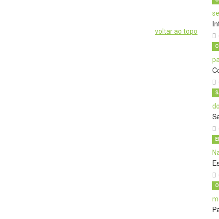
In
voltar ao topo
C
C
S
S
E
E
O
Pa