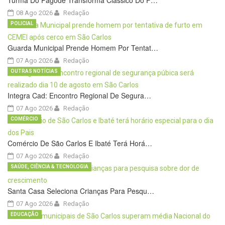
Turma Do Pagode Transforma Clássico Do F…
08 Ago 2026
Redação
POLICIAL
Guarda Municipal Prende Homem Por Tentat…
07 Ago 2026
Redação
OUTRAS NOTÍCIAS
Integra Cad: Encontro Regional De Segura…
07 Ago 2026
Redação
COMÉRCIO
Comércio De São Carlos E Ibaté Terá Horá…
07 Ago 2026
Redação
SAÚDE, CIÊNCIA & TECNOLOGIA
Santa Casa Seleciona Crianças Para Pesqu…
07 Ago 2026
Redação
EDUCAÇÃO