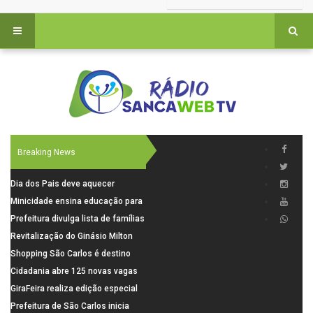
Breaking News
Dia dos Pais deve aquecer
comércio de São Carlos com
Minicidade ensina educação para
renda em alta e maior circulação
o trânsito a 264 crianças da rede
Prefeitura divulga lista de famílias
de consumidores
municipal
pré-selecionadas pela Caixa para
Revitalização do Ginásio Milton
o Residencial Santa Felícia
Olaio filho avança com obras de
Shopping São Carlos é destino
recuperação
para celebrar o Dia dos Pais com
Cidadania abre 125 novas vagas
presentes, gastronomia e lazer
para oficinas de convivência
GiraFeira realiza edição especial
de Dia dos Pais neste domingo (9)
Prefeitura de São Carlos inicia