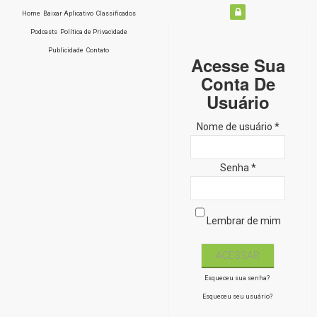
Home
Baixar Aplicativo
Classificados
Podcasts
Política de Privacidade
Publicidade
Contato
Acesse Sua
Conta De
Usuário
Nome de usuário *
Senha *
Lembrar de mim
Esqueceu sua senha?
Esqueceu seu usuário?