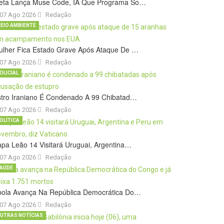
eta Lança Muse Code, IA Que Programa So…
07 Ago 2026
Redação
EIO AMBIENTE
ulher Fica Estado Grave Após Ataque De …
07 Ago 2026
Redação
OLICIAL
stro Iraniano É Condenado A 99 Chibatad…
07 Ago 2026
Redação
OLÍTICA
pa Leão 14 Visitará Uruguai, Argentina…
07 Ago 2026
Redação
AÚDE
bola Avança Na República Democrática Do…
07 Ago 2026
Redação
UTRAS NOTÍCIAS