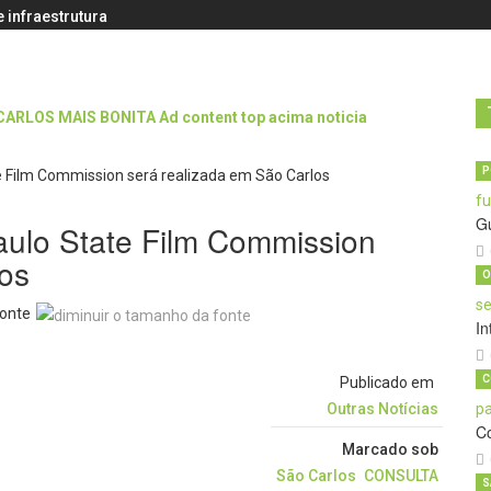
 infraestrutura
P
G
aulo State Film Commission
los
O
onte
In
C
Publicado em
Outras Notícias
C
Marcado sob
São Carlos
CONSULTA
S