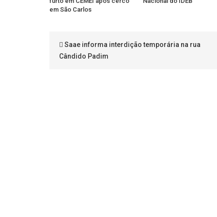
furto em CEMEI após cerco
Nacional do IDEB
em São Carlos
Saae informa interdição temporária na rua
Cândido Padim