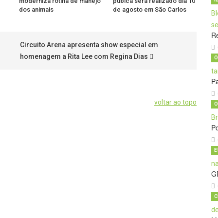
moderniza rotina de manejo
púbica será realizado dia 10
dos animais
de agosto em São Carlos
Re
Circuito Arena apresenta show especial em
homenagem a Rita Lee com Regina Dias
O
Pa
voltar ao topo
O
Po
E
G
C