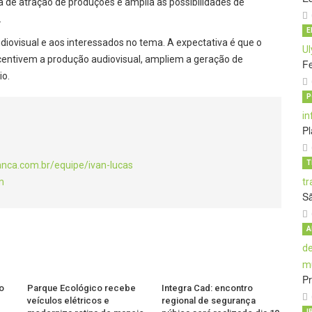
ca de atração de produções e amplia as possibilidades de
.
E
udiovisual e aos interessados no tema. A expectativa é que o
centivem a produção audiovisual, ampliem a geração de
Fe
io.
P
Pl
T
anca.com.br/equipe/ivan-lucas
m
S
A
Pr
o
Parque Ecológico recebe
Integra Cad: encontro
veículos elétricos e
regional de segurança
I