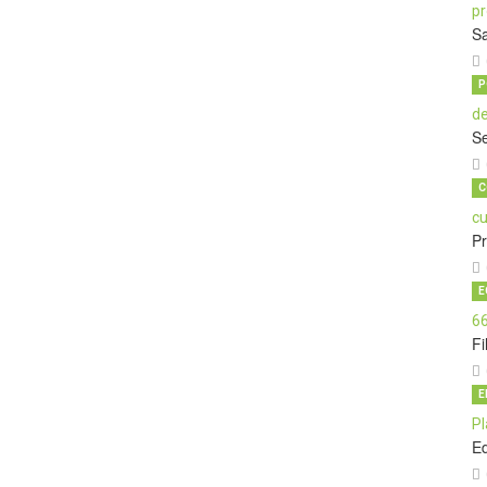
Sa
P
Se
C
P
E
Fi
E
E