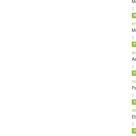
M
M
M
P
A
P
Pa
S
E
O