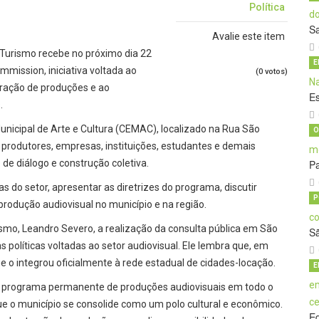
Política
S
Avalie este item
e Turismo recebe no próximo dia 22
E
mmission, iniciativa voltada ao
(0 votos)
atração de produções e ao
E
.
Municipal de Arte e Cultura (CEMAC), localizado na Rua São
O
s, produtores, empresas, instituições, estudantes e demais
de diálogo e construção coletiva.
Pa
 do setor, apresentar as diretrizes do programa, discutir
P
produção audiovisual no município e na região.
ismo, Leandro Severo, a realização da consulta pública em São
S
políticas voltadas ao setor audiovisual. Ele lembra que, em
e o integrou oficialmente à rede estadual de cidades-locação.
E
m programa permanente de produções audiovisuais em todo o
que o município se consolide como um polo cultural e econômico.
E