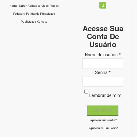
Home
Baixar Aplicativo
Classificados
Podcasts
Política de Privacidade
Publicidade
Contato
Acesse Sua
Conta De
Usuário
Nome de usuário *
Senha *
Lembrar de mim
Esqueceu sua senha?
Esqueceu seu usuário?