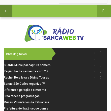
Breaking News
Guarda Municipal captura homem
procurado pela Justiça durante
Região fecha semestre com 2,7
patrulhamento em São Carlos
mil novosempregos e retoma
Rachel Reis leva a Divina Tour ao
saldo positivo em junho
interior de São Paulo com shows
Senac São Carlos organiza 7º
inéditos em São Carlos e Jundiaí
Fórum Internacional Senac de
Diferentes gerações o mesmo
Educadores com debates sobre
amor: pais do Saae contam como
Broa recebe programação
pensamento crítico, leitura e
a paternidade transformou suas
esportiva com corrida, vela e
Museu Voluntários da Pátria terá
diversidade
histórias
demonstração de paramotor
horário especial nesta segunda-
Prefeitura de Ibaté segue com a