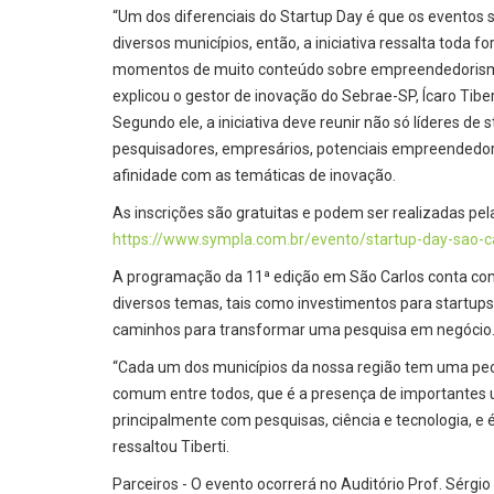
“Um dos diferenciais do Startup Day é que os eventos
diversos municípios, então, a iniciativa ressalta toda f
momentos de muito conteúdo sobre empreendedorismo, 
explicou o gestor de inovação do Sebrae-SP, Ícaro Tibe
Segundo ele, a iniciativa deve reunir não só líderes d
pesquisadores, empresários, potenciais empreendedore
afinidade com as temáticas de inovação.
As inscrições são gratuitas e podem ser realizadas pela 
https://www.sympla.com.br/evento/startup-day-sao-
A programação da 11ª edição em São Carlos conta com
diversos temas, tais como investimentos para startups de
caminhos para transformar uma pesquisa em negócio
“Cada um dos municípios da nossa região tem uma pecul
comum entre todos, que é a presença de importantes 
principalmente com pesquisas, ciência e tecnologia, e 
ressaltou Tiberti.
Parceiros - O evento ocorrerá no Auditório Prof. Sérg