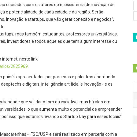
 são cocriados com os atores do ecossistema de inovação de
orça e potencialidade de cada cidade e da região. Serão
inovação e startups, que vão gerar conexão e negócios”,
rti.
e startups, mas também estudantes, professores universitários,
s, investidores e todos aqueles que têm algum interesse ou
internet, neste link:
carlos/2825969
.
 painéis apresentados por parceiros e palestras abordando
eptechs e digitais, inteligência artificial e Inovação - e os
.
iaridade que vai dar o tom da iniciativa, mas há algo em
universidades, o que aumenta muito o potencial de empreender,
é por isso que estamos levando o Startup Day para esses locais”,
io Mascarenhas - IFSC/USP e será realizado em parceria com a