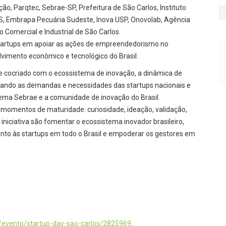
, Parqtec, Sebrae-SP, Prefeitura de São Carlos, Instituto
CPS, Embrapa Pecuária Sudeste, Inova USP, Onovolab, Agência
o Comercial e Industrial de São Carlos.
Startups em apoiar as ações de empreendedorismo no
lvimento econômico e tecnológico do Brasil.
 e cocriado com o ecossistema de inovação, a dinâmica de
egiando as demandas e necessidades das startups nacionais e
stema Sebrae e a comunidade de inovação do Brasil.
momentos de maturidade: curiosidade, ideação, validação,
a iniciativa são fomentar o ecossistema inovador brasileiro,
nto às startups em todo o Brasil e empoderar os gestores em
/evento/startup-day-sao-carlos/2825969
.