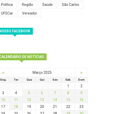
Política
Região
Saúde
São Carlos
UFSCar
Vereador
NOSSO FACEBOOK
CALENDÁRIO DE NOTÍCIAS
«
»
Março 2025
Seg.
Ter
Qua
Qui
Sex
Sáb.
Dom
1
2
3
4
5
6
7
8
9
10
11
12
13
14
15
16
17
18
19
20
21
22
23
24
25
26
27
28
29
30