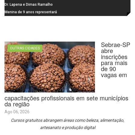
INSS, como vice
data extra em Belo Horizonte
Dr. Lapena e Dimas Ramalho
fortalecem diálogo institucional
Menina de 9 anos representará
em prol do desenvolvimento de
Ibaté na final do Miss São Paulo
Araraquara
Teen Brasil
Sebrae-SP
OUTRAS CIDADES
abre
inscrições
para mais
de 90
vagas em
capacitações profissionais em sete municípios
da região
Ago 06, 2026
Cursos gratuitos abrangem áreas como beleza, alimentação,
artesanato e produção digital