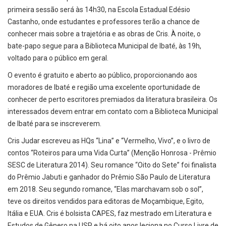
primeira sessão será às 14h30, na Escola Estadual Edésio
Castanho, onde estudantes e professores terão a chance de
conhecer mais sobre a trajetória e as obras de Cris. À noite, o
bate-papo segue para a Biblioteca Municipal de Ibaté, às 19h,
voltado para o público em geral.
O evento é gratuito e aberto ao público, proporcionando aos
moradores de Ibaté e região uma excelente oportunidade de
conhecer de perto escritores premiados da literatura brasileira. Os
interessados devem entrar em contato com a Biblioteca Municipal
de Ibaté para se inscreverem.
Cris Judar escreveu as HQs “Lina” e “Vermelho, Vivo”, e o livro de
contos “Roteiros para uma Vida Curta” (Menção Honrosa - Prêmio
SESC de Literatura 2014). Seu romance “Oito do Sete” foi finalista
do Prêmio Jabuti e ganhador do Prêmio São Paulo de Literatura
em 2018. Seu segundo romance, “Elas marchavam sob o sol”,
teve os direitos vendidos para editoras de Moçambique, Egito,
Itália e EUA. Cris é bolsista CAPES, faz mestrado em Literatura e
Estudos de Gênero na USP e há oito anos leciona no Curso Livre de