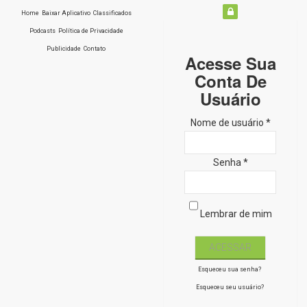
Home
Baixar Aplicativo
Classificados
Podcasts
Política de Privacidade
Publicidade
Contato
Acesse Sua
Conta De
Usuário
Nome de usuário *
Senha *
Lembrar de mim
Esqueceu sua senha?
Esqueceu seu usuário?