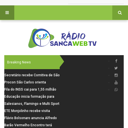
Breaking News
Secretário recebe Comitiva de São
Carlos para debater investimentos
Procon São Carlos orienta
em rodovias
consumidores sobre cuidados
Fila do INSS cai para 1,55 milhão
nas compras para o Dia dos Pais
em julho, com alta de 66,5% nos
Educação inicia formação para
pedidos negados em 2026
elaboração do novo Plano
Salesianos, Flamingo e Multi Sport
Municipal
vão representar São Carlos no
ETE Monjolinho recebe visita
campeonato Estadual
científica da FAPESP
Flávio Bolsonaro anuncia Alfredo
Gaspar, relator da comissão do
Barão Vermelho Encontro terá