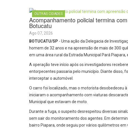
OUTRAS CIDADES
Acompanhamento policial termina com
Botucatu
Ago 07, 2026
BOTUCATU/SP
- Uma ação da Delegacia de Investigaç
homem de 32 anos e na apreensão de mais de 300 qui
em uma área rural da Estrada Municipal Pará Piapara, e
A operação teve início após os investigadores receber
entorpecentes passaria pelo município. Diante disso,
interceptar o automóvel.
O carro foi localizado, mas o motorista desobedeceu à
iniciaram o acompanhamento com viaturas descaracter
Municipal que estavam de moto.
Durante a fuga, o suspeito desrespeitou diversas sinal
sem sair do monitoramento dos agentes. Em determina
bairro Piapara, onde seguiu por vários quilômetros em v