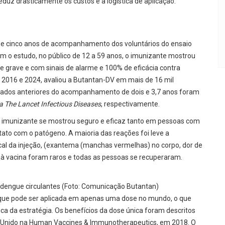
uz drasticamente os custos e a logística de aplicação.
 de cinco anos de acompanhamento dos voluntários do ensaio
om o estudo, no público de 12 a 59 anos, o imunizante mostrou
ue grave e com sinais de alarme e 100% de eficácia contra
 2016 e 2024, avaliou a Butantan-DV em mais de 16 mil
ultados anteriores do acompanhamento de dois e 3,7 anos foram
a The Lancet Infectious Diseases
, respectivamente.
o imunizante se mostrou seguro e eficaz tanto em pessoas com
ato com o patógeno. A maioria das reações foi leve a
cal da injeção, (exantema (manchas vermelhas) no corpo, dor de
 à vacina foram raros e todas as pessoas se recuperaram.
 dengue circulantes (Foto: Comunicação Butantan)
a que pode ser aplicada em apenas uma dose no mundo, o que
tica da estratégia. Os benefícios da dose única foram descritos
o Unido na Human Vaccines & Immunotherapeutics, em 2018. O