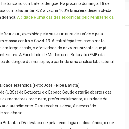
 histórico no combate à dengue. No próximo domingo, 18 de
assa com a Butantan-DV, a vacina 100% brasileira desenvolvida
da doença.
A cidade é uma das três escolhidas pelo Ministério da
e Botucatu, escolhido pela sua estrutura de saúde e pela
m massa contra a Covid-19. A estratégia tem como meta
, em larga escala, a efetividade do novo imunizante, que já
anteriores. A Faculdade de Medicina de Botucatu (FMB) da
os de dengue do município, a partir de uma análise laboratorial
alidade estendida (Foto: José Felipe Batista)
úde (UBSs) de Botucatu e o Espaço Saúde estarão abertos das
ue os moradores procurem, preferencialmente, a unidade de
lizar o atendimento. Para receber a dose, é necessário
 residência.
a Butantan-DV destaca-se pela tecnologia de dose única, o que