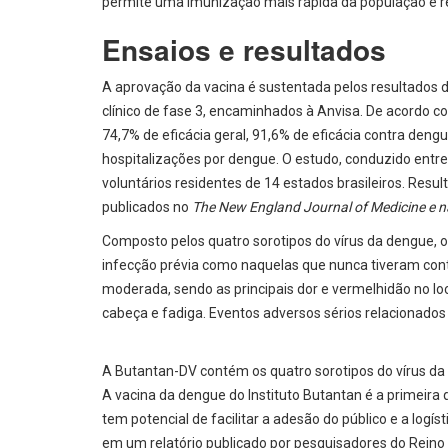
permite uma imunização mais rápida da população e red
Ensaios e resultados
A aprovação da vacina é sustentada pelos resultados
clínico de fase 3, encaminhados à Anvisa. De acordo c
74,7% de eficácia geral, 91,6% de eficácia contra deng
hospitalizações por dengue. O estudo, conduzido entre
voluntários residentes de 14 estados brasileiros. Res
publicados no
The New England Journal of Medicine e n
Composto pelos quatro sorotipos do vírus da dengue, 
infecção prévia como naquelas que nunca tiveram cont
moderada, sendo as principais dor e vermelhidão no lo
cabeça e fadiga. Eventos adversos sérios relacionados
A Butantan-DV contém os quatro sorotipos do vírus da
A vacina da dengue do Instituto Butantan é a primeir
tem potencial de facilitar a adesão do público e a logís
em um relatório publicado por pesquisadores do Rein