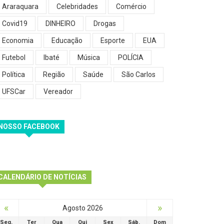
Araraquara
Celebridades
Comércio
Covid19
DINHEIRO
Drogas
Economia
Educação
Esporte
EUA
Futebol
Ibaté
Música
POLÍCIA
Política
Região
Saúde
São Carlos
UFSCar
Vereador
NOSSO FACEBOOK
CALENDÁRIO DE NOTÍCIAS
«
»
Agosto 2026
Seg.
Ter
Qua
Qui
Sex
Sáb.
Dom