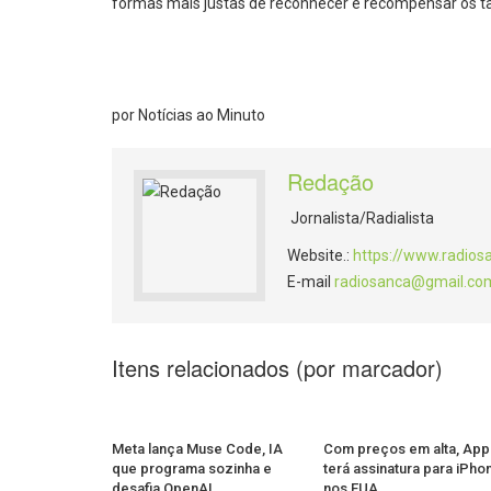
formas mais justas de reconhecer e recompensar os 
por Notícias ao Minuto
Redação
Jornalista/Radialista
Website.:
https://www.radios
E-mail
radiosanca@gmail.co
Itens relacionados (por marcador)
Meta lança Muse Code, IA
Com preços em alta, App
que programa sozinha e
terá assinatura para iPho
desafia OpenAI
nos EUA