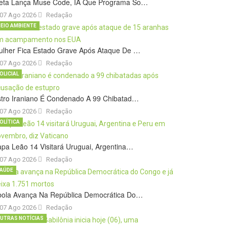
eta Lança Muse Code, IA Que Programa So…
07 Ago 2026
Redação
EIO AMBIENTE
ulher Fica Estado Grave Após Ataque De …
07 Ago 2026
Redação
OLICIAL
stro Iraniano É Condenado A 99 Chibatad…
07 Ago 2026
Redação
OLÍTICA
pa Leão 14 Visitará Uruguai, Argentina…
07 Ago 2026
Redação
AÚDE
bola Avança Na República Democrática Do…
07 Ago 2026
Redação
UTRAS NOTÍCIAS