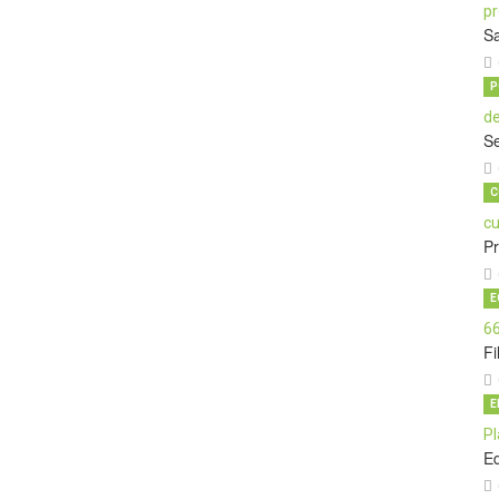
Sa
P
Se
C
P
E
Fi
E
E