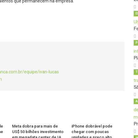
talentos que permanecem na empresa.
E
Fe
P
Pl
anca.com.br/equipe/ivan-lucas
T
m
S
A
Pr
le
Meta dobra para mais de
iPhone dobrável pode
ne
US$ 50 bilhões investimento
chegar com poucas
em megadata center de IA
unidades e preço alto
I