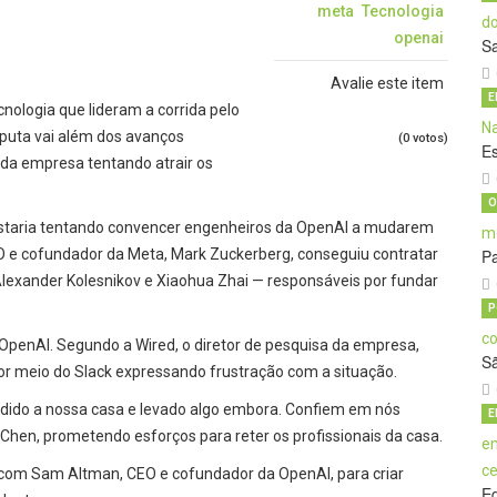
meta
Tecnologia
openai
S
Avalie este item
E
cnologia que lideram a corrida pelo
isputa vai além dos avanços
(0 votos)
E
da empresa tentando atrair os
O
estaria tentando convencer engenheiros da OpenAI a mudarem
CEO e cofundador da Meta, Mark Zuckerberg, conseguiu contratar
Pa
 Alexander Kolesnikov e Xiaohua Zhai — responsáveis por fundar
P
penAI. Segundo a Wired, o diretor de pesquisa da empresa,
S
 meio do Slack expressando frustração com a situação.
vadido a nossa casa e levado algo embora. Confiem em nós
E
en, prometendo esforços para reter os profissionais da casa.
com Sam Altman, CEO e cofundador da OpenAI, para criar
E