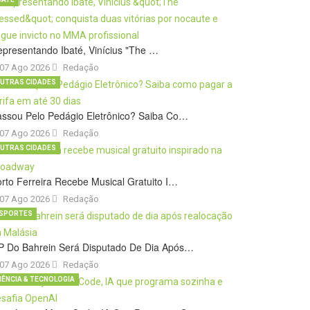
presentando Ibaté, Vinícius "The …
07 Ago 2026
Redação
UTRAS CIDADES
ssou Pelo Pedágio Eletrônico? Saiba Co…
07 Ago 2026
Redação
UTRAS CIDADES
rto Ferreira Recebe Musical Gratuito I…
07 Ago 2026
Redação
SPORTES
P Do Bahrein Será Disputado De Dia Após…
07 Ago 2026
Redação
IÊNCIA & TECNOLOGIA