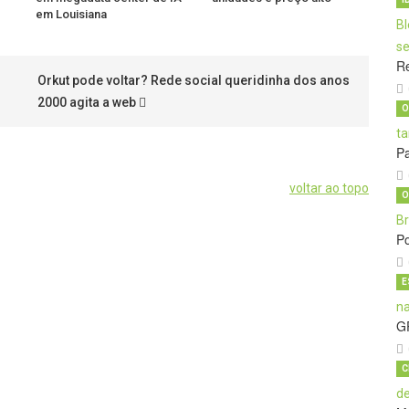
em Louisiana
Re
Orkut pode voltar? Rede social queridinha dos anos
2000 agita a web
O
Pa
voltar ao topo
O
Po
E
G
C