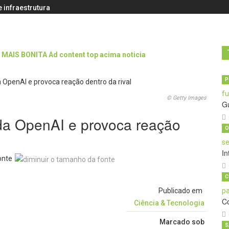
 infraestrutura
P
© Getty Images
G
da OpenAI e provoca reação
O
In
onte
C
Publicado em
C
Ciência & Tecnologia
Marcado sob
S