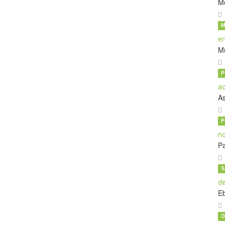
M
M
M
P
A
P
Pa
S
E
O