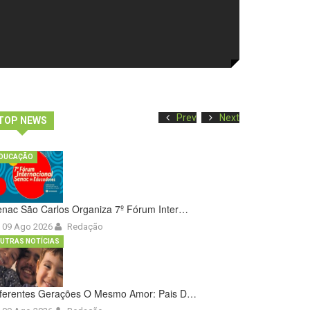
Prev
Next
TOP NEWS
DUCAÇÃO
nac São Carlos Organiza 7º Fórum Inter…
09 Ago 2026
Redação
UTRAS NOTÍCIAS
iferentes Gerações O Mesmo Amor: Pais D…