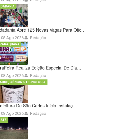
IDADANIA
idadania Abre 125 Novas Vagas Para Ofic…
08 Ago 2026
Redação
RARAQUARA
raFeira Realiza Edição Especial De Dia…
08 Ago 2026
Redação
AÚDE, CIÊNCIA & TECNOLOGIA
efeitura De São Carlos Inicia Instalaç…
08 Ago 2026
Redação
BATÉ