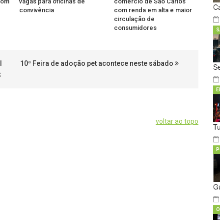
 com
vagas para oficinas de
comércio de São Carlos
C
convivência
com renda em alta e maior
circulação de
consumidores
S
l
10ª Feira de adoção pet acontece neste sábado
S
S
E
voltar ao topo
T
P
G
O