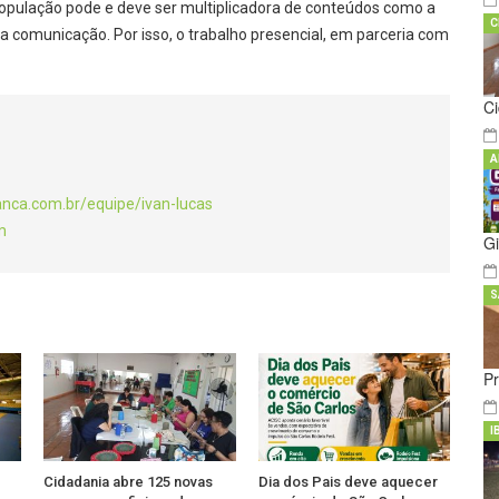
pulação pode e deve ser multiplicadora de conteúdos como a
C
comunicação. Por isso, o trabalho presencial, em parceria com
C
A
anca.com.br/equipe/ivan-lucas
m
Gi
S
Pr
I
Cidadania abre 125 novas
Dia dos Pais deve aquecer