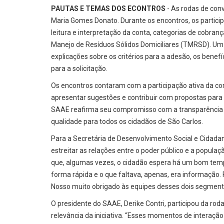
PAUTAS E TEMAS DOS ECONTROS
- As rodas de con
Maria Gomes Donato. Durante os encontros, os partici
leitura e interpretação da conta, categorias de cobra
Manejo de Resíduos Sólidos Domiciliares (TMRSD). Um d
explicações sobre os critérios para a adesão, os bene
para a solicitação.
Os encontros contaram com a participação ativa da com
apresentar sugestões e contribuir com propostas para 
SAAE reafirma seu compromisso com a transparência e 
qualidade para todos os cidadãos de São Carlos.
Para a Secretária de Desenvolvimento Social e Cidadan
estreitar as relações entre o poder público e a popul
que, algumas vezes, o cidadão espera há um bom tempo
forma rápida e o que faltava, apenas, era informação. 
Nosso muito obrigado às equipes desses dois segmento
O presidente do SAAE, Derike Contri, participou da ro
relevância da iniciativa. “Esses momentos de interaçã