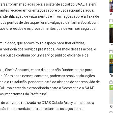
versa foram mediadas pela assistente social do SAAE, Heleni
pantes receberam orientações sobre o uso racional da água,
M
nça, identificação de vazamentos e informações sobre a Taxa de
os pontos de destaque foi a divulgação da Tarifa Social, com
O
fícios oferecidos e os procedimentos que devem ser seguidos
unidade, que aproveitou o espaço para tirar dúvidas,
Pr
a melhoria dos serviços prestados. Por meio dessas ações, o
a busca contínua por um serviço público eficiente e de
E
ia, Gisele Santucci, esses diálogos são fundamentais para
Re
ação. “Com base nesses contatos, podemos resolver situações
 e cuja solução pendente está ao alcance de ser resolvida de
Foi uma parceria extraordinária entre a Secretaria e o SAAE.
C
s importantes da Prefeitura”.
da de conversa realizada no CRAS Cidade Aracy e destacou a
S
o são fundamentais para estreitarmos os laços com a