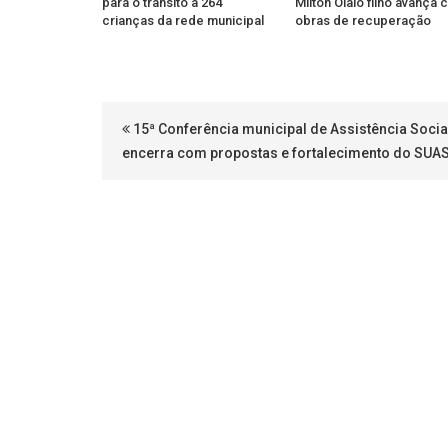
para o trânsito a 264
Milton Olaio filho avança
crianças da rede municipal
obras de recuperação
15ª Conferência municipal de Assistência Socia
encerra com propostas e fortalecimento do SUA