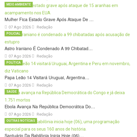
MEIO AMBIENTE
Mulher Fica Estado Grave Após Ataque De …
07 Ago 2026
Redação
POLICIAL
Astro Iraniano É Condenado A 99 Chibatad…
07 Ago 2026
Redação
POLÍTICA
Papa Leão 14 Visitará Uruguai, Argentina…
07 Ago 2026
Redação
SAÚDE
Ebola Avança Na República Democrática Do…
07 Ago 2026
Redação
OUTRAS NOTÍCIAS
Santuário Da Babilônia Inicia Hoje (06)…