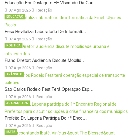
Educação Em Destaque: EE Visconde Da Cun…
07 Ago 2026
Redação
EDUCAÇÃO
Fesc Revitaliza Laboratório De Informáti…
07 Ago 2026
Redação
POLÍTICA
Plano Diretor: Audiência Discute Mobilid…
07 Ago 2026
Redação
TRÂNSITO
São Carlos Rodeio Fest Terá Operação Esp…
07 Ago 2026
Redação
ARARAQUARA
Prefeito Dr. Lapena Participa Do 1º Enco…
07 Ago 2026
Redação
IBATÉ