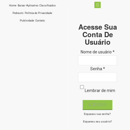
Home
Baixar Aplicativo
Classificados
Podcasts
Política de Privacidade
Publicidade
Contato
Acesse Sua
Conta De
Usuário
Nome de usuário *
Senha *
Lembrar de mim
Esqueceu sua senha?
Esqueceu seu usuário?