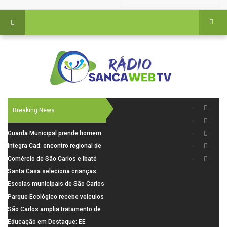
Breaking News
Guarda Municipal prende homem
por tentativa de furto em CEMEI
Integra Cad: encontro regional de
após cerco em São Carlos
segurança púbica será realizado
Comércio de São Carlos e Ibaté
dia 10 de agosto em São Carlos
terá horário especial para o dia
Santa Casa seleciona crianças
dos Pais
para pesquisa sobre dor de
Escolas municipais de São Carlos
crescimento
superam média Nacional do IDEB
Parque Ecológico recebe veículos
elétricos e moderniza rotina de
São Carlos amplia tratamento de
manejo dos animais
resíduos de saúde com autoclave
Educação em Destaque: EE