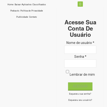
Home
Baixar Aplicativo
Classificados
Podcasts
Política de Privacidade
Publicidade
Contato
Acesse Sua
Conta De
Usuário
Nome de usuário *
Senha *
Lembrar de mim
Esqueceu sua senha?
Esqueceu seu usuário?