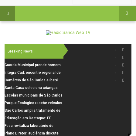
Breaking News
Guarda Municipal prende homem
por tentativa de furto em CEMEI
Integra Cad: encontro regional de
após cerco em São Carlos
segurança púbica será realizado
Comércio de São Carlos e Ibaté
dia 10 de agosto em São Carlos
terá horário especial para o dia
Santa Casa seleciona crianças
dos Pais
para pesquisa sobre dor de
Escolas municipais de São Carlos
crescimento
superam média Nacional do IDEB
Parque Ecológico recebe veículos
elétricos e moderniza rotina de
São Carlos amplia tratamento de
manejo dos animais
resíduos de saúde com autoclave
Educação em Destaque: EE
de última geração
Visconde da Cunha Bueno, em
Fesc revitaliza laboratório de
Santa Eudóxia, alcança nota 7,8
informática da Emeb Ulysses
Plano Diretor: audiência discute