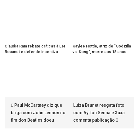
Claudia Raia rebate críticas à Lei
Kaylee Hottle, atriz de "Godzilla
Rouanet e defende incentivo
vs. Kong", morre aos 18 anos
Paul McCartney diz que
Luiza Brunet resgata foto
briga com John Lennon no
com Ayrton Senna e Xuxa
fim dos Beatles doeu
comenta publicação