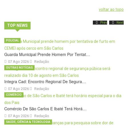
voltar ao topo
Prev
Next
TOP NEWS
POLICIAL
Guarda Municipal Prende Homem Por Tentat…
07 Ago 2026
Redação
OUTRAS NOTÍCIAS
Integra Cad: Encontro Regional De Segura…
07 Ago 2026
Redação
COMÉRCIO
Comércio De São Carlos E Ibaté Terá Horá…
07 Ago 2026
Redação
SAÚDE, CIÊNCIA & TECNOLOGIA