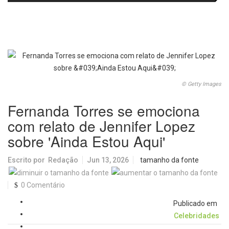
no IDEB 2025 e celebra conquista
Picolo
mobilidade urbana e infraestrutura
histórica
© Getty Images
Fernanda Torres se emociona
com relato de Jennifer Lopez
sobre 'Ainda Estou Aqui'
Escrito por
Redação
Jun 13, 2026
tamanho da fonte
0 Comentário
Publicado em
Celebridades