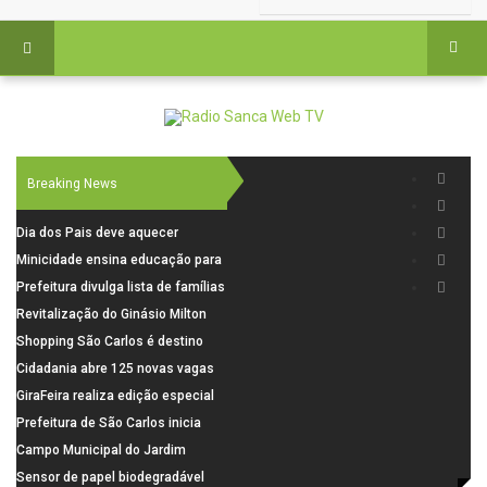
Breaking News
Dia dos Pais deve aquecer
comércio de São Carlos com
Minicidade ensina educação para
renda em alta e maior circulação
o trânsito a 264 crianças da rede
Prefeitura divulga lista de famílias
de consumidores
municipal
pré-selecionadas pela Caixa para
Revitalização do Ginásio Milton
o Residencial Santa Felícia
Olaio filho avança com obras de
Shopping São Carlos é destino
recuperação
para celebrar o Dia dos Pais com
Cidadania abre 125 novas vagas
presentes, gastronomia e lazer
para oficinas de convivência
GiraFeira realiza edição especial
de Dia dos Pais neste domingo (9)
Prefeitura de São Carlos inicia
na Praça dos Advogados
instalação de ovitrampas para
Campo Municipal do Jardim
monitoramento de arboviroses
Cruzado recebe nova iluminação e
Sensor de papel biodegradável