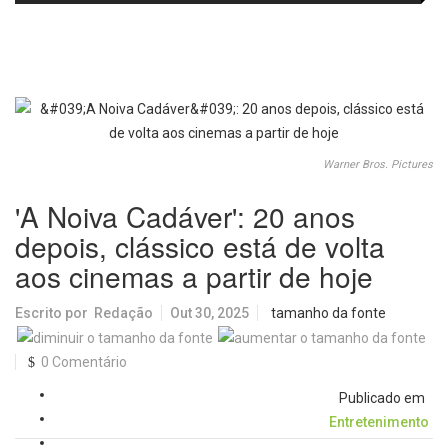
passa a oferecer mais segurança
promete revolucionar o
e opções para atividades noturnas
monitoramento da poluição do ar
Warner Bros. Pictures
'A Noiva Cadáver': 20 anos
depois, clássico está de volta
aos cinemas a partir de hoje
Escrito por
Redação
Out 30, 2025
tamanho da fonte
0 Comentário
Publicado em
Entretenimento