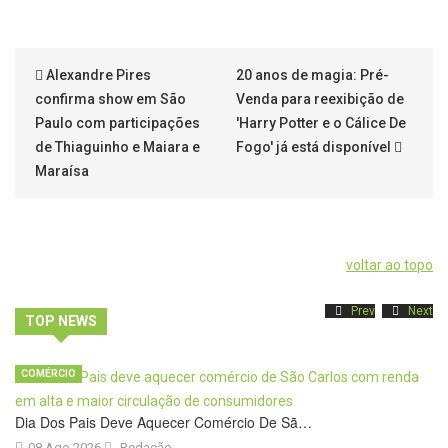
Alexandre Pires
20 anos de magia: Pré-
confirma show em São
Venda para reexibição de
Paulo com participações
'Harry Potter e o Cálice De
de Thiaguinho e Maiara e
Fogo' já está disponível
Maraísa
voltar ao topo
Prev
Next
TOP NEWS
COMÉRCIO
Dia Dos Pais Deve Aquecer Comércio De Sã…
08 Ago 2026
Redação