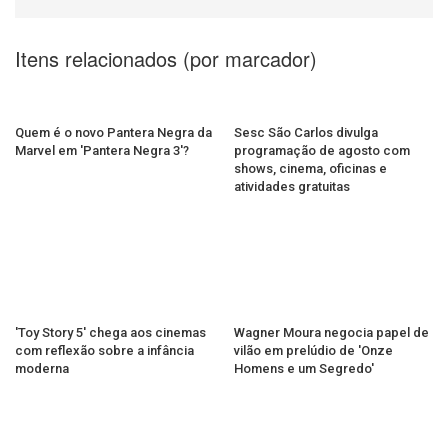
Itens relacionados (por marcador)
Quem é o novo Pantera Negra da
Sesc São Carlos divulga
Marvel em 'Pantera Negra 3'?
programação de agosto com
shows, cinema, oficinas e
atividades gratuitas
'Toy Story 5' chega aos cinemas
Wagner Moura negocia papel de
com reflexão sobre a infância
vilão em prelúdio de 'Onze
moderna
Homens e um Segredo'