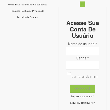
Home
Baixar Aplicativo
Classificados
Podcasts
Política de Privacidade
Publicidade
Contato
Acesse Sua
Conta De
Usuário
Nome de usuário *
Senha *
Lembrar de mim
Esqueceu sua senha?
Esqueceu seu usuário?