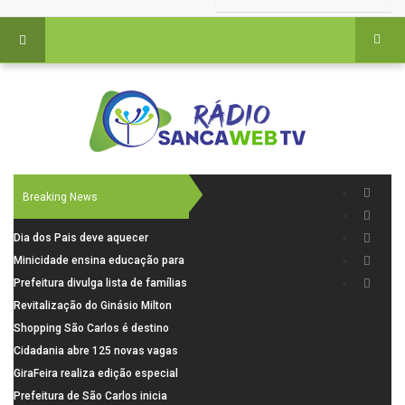
Breaking News
Dia dos Pais deve aquecer
comércio de São Carlos com
Minicidade ensina educação para
renda em alta e maior circulação
o trânsito a 264 crianças da rede
Prefeitura divulga lista de famílias
de consumidores
municipal
pré-selecionadas pela Caixa para
Revitalização do Ginásio Milton
o Residencial Santa Felícia
Olaio filho avança com obras de
Shopping São Carlos é destino
recuperação
para celebrar o Dia dos Pais com
Cidadania abre 125 novas vagas
presentes, gastronomia e lazer
para oficinas de convivência
GiraFeira realiza edição especial
de Dia dos Pais neste domingo (9)
Prefeitura de São Carlos inicia