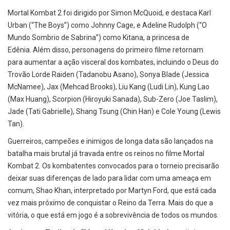
Mortal Kombat 2 foi dirigido por Simon McQuoid, e destaca Karl
Urban (“The Boys”) como Johnny Cage, e Adeline Rudolph (“O
Mundo Sombrio de Sabrina”) como Kitana, a princesa de
Edênia. Além disso, personagens do primeiro filme retornam
para aumentar a ação visceral dos kombates, incluindo o Deus do
Trovão Lorde Raiden (Tadanobu Asano), Sonya Blade (Jessica
McNamee), Jax (Mehcad Brooks), Liu Kang (Ludi Lin), Kung Lao
(Max Huang), Scorpion (Hiroyuki Sanada), Sub-Zero (Joe Taslim),
Jade (Tati Gabrielle), Shang Tsung (Chin Han) e Cole Young (Lewis
Tan).
Guerreiros, campeões e inimigos de longa data são lançados na
batalha mais brutal já travada entre os reinos no filme Mortal
Kombat 2. Os kombatentes convocados para o torneio precisarão
deixar suas diferenças de lado para lidar com uma ameaça em
comum, Shao Khan, interpretado por Martyn Ford, que está cada
vez mais próximo de conquistar o Reino da Terra. Mais do que a
vitória, o que está em jogo é a sobrevivência de todos os mundos.