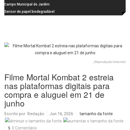
na Praça dos Advogados
instalação de ovitrampas para
Campo Municipal do Jardim
monitoramento de arboviroses
Cruzado recebe nova iluminação e
Sensor de papel biodegradável
passa a oferecer mais segurança
promete revolucionar o
e opções para atividades noturnas
monitoramento da poluição do ar
(Reprodução/Internet)
Filme Mortal Kombat 2 estreia
nas plataformas digitais para
compra e aluguel em 21 de
junho
Escrito por
Redação
Jun 16, 2026
tamanho da fonte
0 Comentário