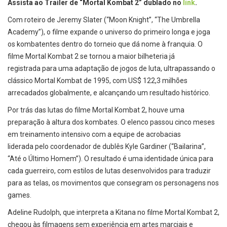
Assista ao Trailer de “Mortal Kombat 2” dublado no
link
.
Com roteiro de Jeremy Slater (“Moon Knight”, “The Umbrella
Academy”), o filme expande o universo do primeiro longa e joga
os kombatentes dentro do torneio que dá nome à franquia. O
filme Mortal Kombat 2 se tornou a maior bilheteria já
registrada para uma adaptação de jogos de luta, ultrapassando o
clássico Mortal Kombat de 1995, com US$ 122,3 milhões
arrecadados globalmente, e alcançando um resultado histórico.
Por trás das lutas do filme Mortal Kombat 2, houve uma
preparação à altura dos kombates. O elenco passou cinco meses
em treinamento intensivo com a equipe de acrobacias
liderada pelo coordenador de dublês Kyle Gardiner (“Bailarina”,
“Até o Último Homem”). O resultado é uma identidade única para
cada guerreiro, com estilos de lutas desenvolvidos para traduzir
para as telas, os movimentos que consegram os personagens nos
games.
Adeline Rudolph, que interpreta a Kitana no filme Mortal Kombat 2,
chegou às filmagens sem experiência em artes marciais e