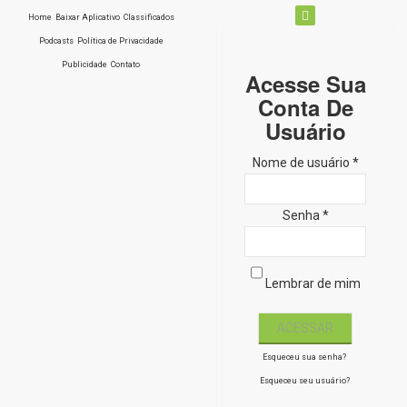
Home
Baixar Aplicativo
Classificados
Podcasts
Política de Privacidade
Publicidade
Contato
Acesse Sua
Conta De
Usuário
Nome de usuário *
Senha *
Lembrar de mim
Esqueceu sua senha?
Esqueceu seu usuário?