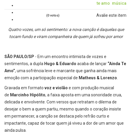
te amo
música
Avalie este item
(0 votos)
Quatro vozes, um só sentimento: a nova canção é daquelas que
tocam fundo e viram companheira de quem já sofreu por amor
SÃO PAULO/SP
- Em um encontro intimista de vozes e
sentimentos, a dupla
Hugo & Eduardo
acaba de lançar
“Ainda Te
Amo”
, uma sofrência leve e marcante que ganha ainda mais
emoção com a participação especial de
Matheus & Lorenzo
.
Gravada em formato
voz e violão
e com produção musical
de
Marcinho Hipólito
, a faixa aposta em uma sonoridade crua,
delicada e envolvente. Com versos que retratam o dilema de
desejar o bem a quem partiu, mesmo quando o coração insiste
em permanecer, a canção se destaca pelo refrão curto e
impactante, capaz de tocar quem já viveu a dor de um amor que
ainda pulsa.