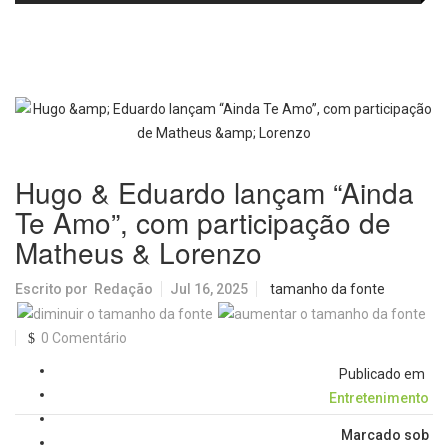
passa a oferecer mais segurança
promete revolucionar o
e opções para atividades noturnas
monitoramento da poluição do ar
Hugo & Eduardo lançam “Ainda
Te Amo”, com participação de
Matheus & Lorenzo
Escrito por
Redação
Jul 16, 2025
tamanho da fonte
0 Comentário
Publicado em
Entretenimento
Marcado sob