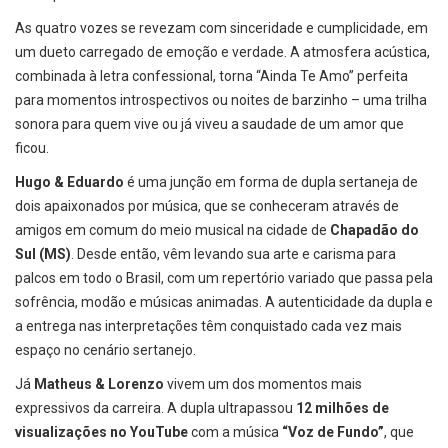
As quatro vozes se revezam com sinceridade e cumplicidade, em
um dueto carregado de emoção e verdade. A atmosfera acústica,
combinada à letra confessional, torna “Ainda Te Amo” perfeita
para momentos introspectivos ou noites de barzinho – uma trilha
sonora para quem vive ou já viveu a saudade de um amor que
ficou.
Hugo & Eduardo
é uma junção em forma de dupla sertaneja de
dois apaixonados por música, que se conheceram através de
amigos em comum do meio musical na cidade de
Chapadão do
Sul (MS)
. Desde então, vêm levando sua arte e carisma para
palcos em todo o Brasil, com um repertório variado que passa pela
sofrência, modão e músicas animadas. A autenticidade da dupla e
a entrega nas interpretações têm conquistado cada vez mais
espaço no cenário sertanejo.
Já
Matheus & Lorenzo
vivem um dos momentos mais
expressivos da carreira. A dupla ultrapassou
12 milhões de
visualizações no YouTube
com a música
“Voz de Fundo”
, que