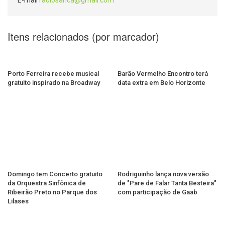
E-mail
radiosanca@gmail.com
Itens relacionados (por marcador)
Porto Ferreira recebe musical
Barão Vermelho Encontro terá
gratuito inspirado na Broadway
data extra em Belo Horizonte
Domingo tem Concerto gratuito
Rodriguinho lança nova versão
da Orquestra Sinfônica de
de "Pare de Falar Tanta Besteira"
Ribeirão Preto no Parque dos
com participação de Gaab
Lilases