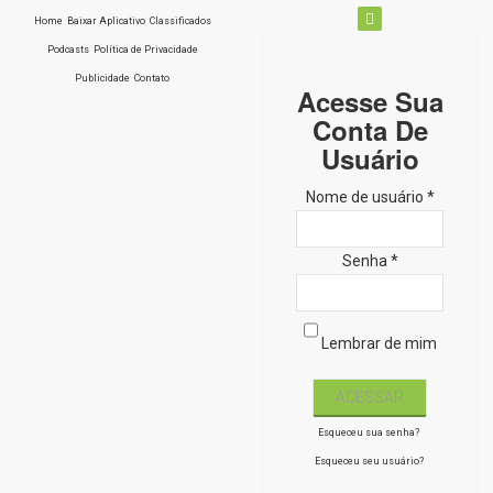
Home
Baixar Aplicativo
Classificados
Podcasts
Política de Privacidade
Publicidade
Contato
Acesse Sua
Conta De
Usuário
Nome de usuário *
Senha *
Lembrar de mim
Esqueceu sua senha?
Esqueceu seu usuário?