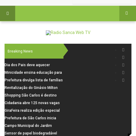
Breaking News
Dia dos Pais deve aquecer
comércio de São Carlos com
Minicidade ensina educação para
renda em alta e maior circulação
o trânsito a 264 crianças da rede
Prefeitura divulga lista de famílias
de consumidores
municipal
pré-selecionadas pela Caixa para
Revitalização do Ginásio Milton
o Residencial Santa Felícia
Olaio filho avança com obras de
Shopping São Carlos é destino
recuperação
para celebrar o Dia dos Pais com
Cidadania abre 125 novas vagas
presentes, gastronomia e lazer
para oficinas de convivência
GiraFeira realiza edição especial
de Dia dos Pais neste domingo (9)
Prefeitura de São Carlos inicia
na Praça dos Advogados
instalação de ovitrampas para
Campo Municipal do Jardim
monitoramento de arboviroses
Cruzado recebe nova iluminação e
Sensor de papel biodegradável