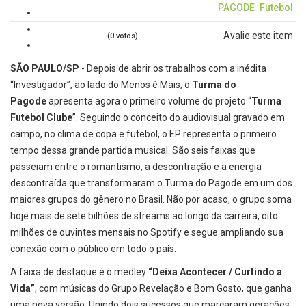
PAGODE
Futebol
Avalie este item
(0 votos)
SÃO PAULO/SP
- Depois de abrir os trabalhos com a inédita
“Investigador”, ao lado do Menos é Mais, o
Turma do
Pagode
apresenta agora o primeiro volume do projeto “
Turma
Futebol Clube
”. Seguindo o conceito do audiovisual gravado em
campo, no clima de copa e futebol, o EP representa o primeiro
tempo dessa grande partida musical. São seis faixas que
passeiam entre o romantismo, a descontração e a energia
descontraída que transformaram o Turma do Pagode em um dos
maiores grupos do gênero no Brasil. Não por acaso, o grupo soma
hoje mais de sete bilhões de streams ao longo da carreira, oito
milhões de ouvintes mensais no Spotify e segue ampliando sua
conexão com o público em todo o país.
A faixa de destaque é o medley
“Deixa Acontecer / Curtindo a
Vida”
, com músicas do Grupo Revelação e Bom Gosto, que ganha
uma nova versão. Unindo dois sucessos que marcaram gerações