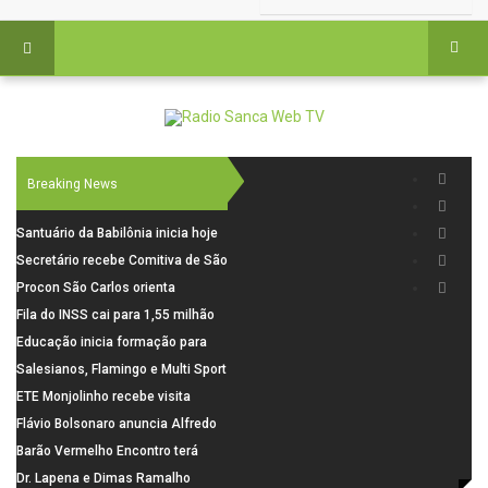
Breaking News
Santuário da Babilônia inicia hoje
(06), uma programação especial
Secretário recebe Comitiva de São
para os seus 160 anos de história.
Carlos para debater investimentos
Procon São Carlos orienta
em rodovias
consumidores sobre cuidados
Fila do INSS cai para 1,55 milhão
nas compras para o Dia dos Pais
em julho, com alta de 66,5% nos
Educação inicia formação para
pedidos negados em 2026
elaboração do novo Plano
Salesianos, Flamingo e Multi Sport
Municipal
vão representar São Carlos no
ETE Monjolinho recebe visita
campeonato Estadual
científica da FAPESP
Flávio Bolsonaro anuncia Alfredo
Gaspar, relator da comissão do
Barão Vermelho Encontro terá
INSS, como vice
data extra em Belo Horizonte
Dr. Lapena e Dimas Ramalho