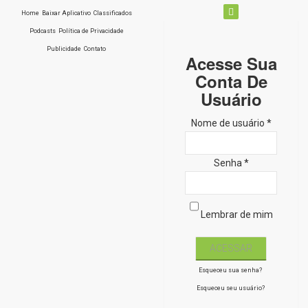
Home
Baixar Aplicativo
Classificados
Podcasts
Política de Privacidade
Publicidade
Contato
Acesse Sua
Conta De
Usuário
Nome de usuário *
Senha *
Lembrar de mim
Esqueceu sua senha?
Esqueceu seu usuário?