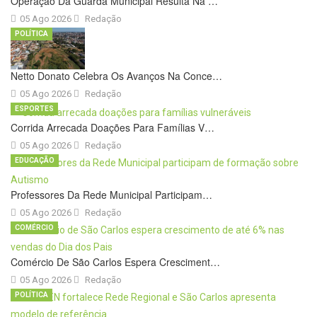
Operação Da Guarda Municipal Resulta Na …
05 Ago 2026
Redação
POLÍTICA
Netto Donato Celebra Os Avanços Na Conce…
05 Ago 2026
Redação
ESPORTES
Corrida Arrecada Doações Para Famílias V…
05 Ago 2026
Redação
EDUCAÇÃO
Professores Da Rede Municipal Participam…
05 Ago 2026
Redação
COMÉRCIO
Comércio De São Carlos Espera Cresciment…
05 Ago 2026
Redação
POLÍTICA