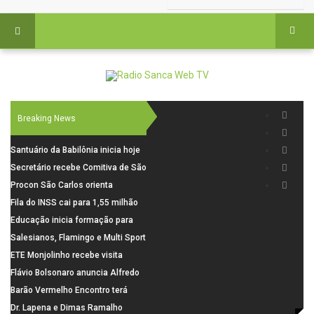
Breaking News
Santuário da Babilônia inicia hoje
(06), uma programação especial
Secretário recebe Comitiva de São
para os seus 160 anos de história.
Carlos para debater investimentos
Procon São Carlos orienta
em rodovias
consumidores sobre cuidados
Fila do INSS cai para 1,55 milhão
nas compras para o Dia dos Pais
em julho, com alta de 66,5% nos
Educação inicia formação para
pedidos negados em 2026
elaboração do novo Plano
Salesianos, Flamingo e Multi Sport
Municipal
vão representar São Carlos no
ETE Monjolinho recebe visita
campeonato Estadual
científica da FAPESP
Flávio Bolsonaro anuncia Alfredo
Gaspar, relator da comissão do
Barão Vermelho Encontro terá
INSS, como vice
data extra em Belo Horizonte
Dr. Lapena e Dimas Ramalho