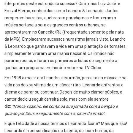
intérpretes deste estrondoso sucesso? Os irmãos Luiz José e
Emival Eterno, conhecidos como Leandro & Leonardo. Juntos
romperam barreiras, quebraram paradigmas e trouxeram a
música sertaneja para os grandes centros urbanos, se
apresentaram no Canecão/RJ (frequentada somente pela nata
da MPB). Emplacaram sucessos num ritmo jamais visto, Leandro
& Leonardo que ganhavam a vida em uma plantação de tomates,
simplesmente viraram uma mania nacional. Os irmãos não
pararam por aí, e foram os primeiros artistas do segmento a
ganhar um programa em horário nobre na TV Globo.
Em 1998 a maior dor Leandro, seu irmão, parceiro da música e na
vida nos deixou vítima de um câncer raro. Leonardo enfrentou o
dilema de parar ou continuar. Depois de muito clamor público, o
cantor decidiu seguir carreira solo, mas com ele sempre
diz:
“Nunca sozinho, ele continua sua jornada com a bênção e
guiado por Deus e seguramente com o olhar do irmão".
E que felicidade a nossa termos o Leonardo. Ícone? Mais que isso!
Leonardo é a personificação do talento, do bom humor, da