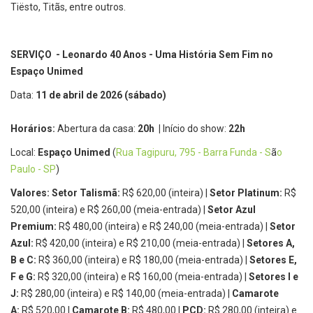
Tiësto, Titãs, entre outros.
SERVIÇO
- Leonardo 40 Anos - Uma História Sem Fim no
Espaço Unimed
Data:
11 de abril de 2026 (sábado)
Horários:
Abertura da casa:
20h
|
Início do show:
22h
Local:
Espaço Unimed
(
Rua Tagipuru, 795 - Barra Funda - S
ã
o
Paulo - SP
)
Valores: Setor Talismã:
R$ 620,00 (inteira) |
Setor Platinum:
R$
520,00 (inteira) e R$ 260,00 (meia-entrada) |
Setor Azul
Premium:
R$ 480,00 (inteira) e R$ 240,00 (meia-entrada) |
Setor
Azul:
R$ 420,00 (inteira) e R$ 210,00 (meia-entrada) |
Setores A,
B e C:
R$ 360,00 (inteira) e R$ 180,00 (meia-entrada) |
Setores E,
F e G:
R$ 320,00 (inteira) e R$ 160,00 (meia-entrada) |
Setores I e
J:
R$ 280,00 (inteira) e R$ 140,00 (meia-entrada) |
Camarote
A:
R$ 520,00 |
Camarote B:
R$ 480,00 |
PCD:
R$ 280,00 (inteira) e