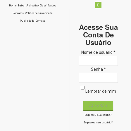
Home
Baixar Aplicativo
Classificados
Podcasts
Política de Privacidade
Publicidade
Contato
Acesse Sua
Conta De
Usuário
Nome de usuário *
Senha *
Lembrar de mim
Esqueceu sua senha?
Esqueceu seu usuário?