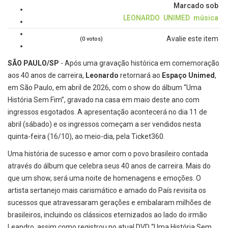
Marcado sob
LEONARDO
UNIMED
música
Avalie este item
(0 votos)
SÃO PAULO/SP
- Após uma gravação histórica em comemoração
aos 40 anos de carreira,
Leonardo
retornará ao
Espaço Unimed
,
em São Paulo, em abril de 2026, com o show do álbum “Uma
História Sem Fim”, gravado na casa em maio deste ano com
ingressos esgotados. A apresentação acontecerá no dia 11 de
abril (sábado) e os ingressos começam a ser vendidos nesta
quinta-feira (16/10), ao meio-dia, pela Ticket360.
Uma história de sucesso e amor com o povo brasileiro contada
através do álbum que celebra seus 40 anos de carreira. Mais do
que um show, será uma noite de homenagens e emoções. O
artista sertanejo mais carismático e amado do País revisita os
sucessos que atravessaram gerações e embalaram milhões de
brasileiros, incluindo os clássicos eternizados ao lado do irmão
Leandro, assim como registrou no atual DVD “Uma História Sem