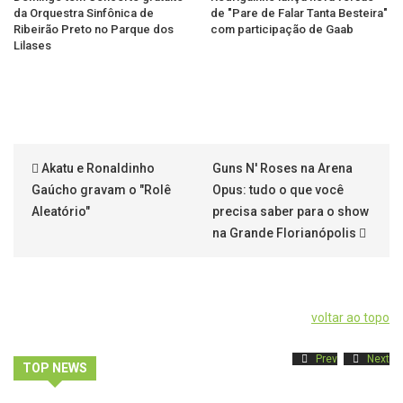
da Orquestra Sinfônica de
de "Pare de Falar Tanta Besteira"
Ribeirão Preto no Parque dos
com participação de Gaab
Lilases
Akatu e Ronaldinho
Guns N' Roses na Arena
Gaúcho gravam o "Rolê
Opus: tudo o que você
Aleatório"
precisa saber para o show
na Grande Florianópolis
voltar ao topo
Prev
Next
TOP NEWS