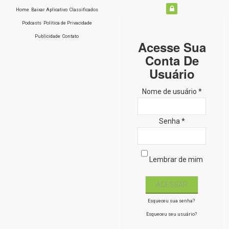
Home
Baixar Aplicativo
Classificados
Podcasts
Política de Privacidade
Publicidade
Contato
Acesse Sua
Conta De
Usuário
Nome de usuário *
Senha *
Lembrar de mim
Esqueceu sua senha?
Esqueceu seu usuário?