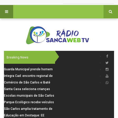
Breaking News
Guarda Municipal prende homem
por tentativa de furto em CEMEI
Integra Cad: encontro regional de
após cerco em São Carlos
segurança púbica será realizado
Comércio de São Carlos e Ibaté
dia 10 de agosto em São Carlos
terá horário especial para o dia
Santa Casa seleciona crianças
dos Pais
para pesquisa sobre dor de
Escolas municipais de São Carlos
crescimento
superam média Nacional do IDEB
Parque Ecológico recebe veículos
elétricos e moderniza rotina de
São Carlos amplia tratamento de
manejo dos animais
resíduos de saúde com autoclave
Educação em Destaque: EE