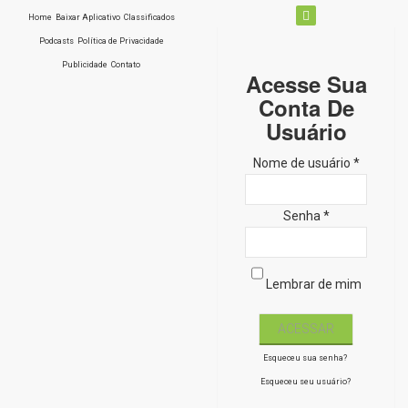
Home
Baixar Aplicativo
Classificados
Podcasts
Política de Privacidade
Publicidade
Contato
Acesse Sua
Conta De
Usuário
Nome de usuário *
Senha *
Lembrar de mim
Esqueceu sua senha?
Esqueceu seu usuário?