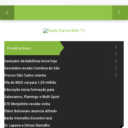
Breaking News
Santuário da Babilônia inicia hoje
(06), uma programação especial
Secretário recebe Comitiva de São
para os seus 160 anos de história.
Carlos para debater investimentos
Procon São Carlos orienta
em rodovias
consumidores sobre cuidados
Fila do INSS cai para 1,55 milhão
nas compras para o Dia dos Pais
em julho, com alta de 66,5% nos
Educação inicia formação para
pedidos negados em 2026
elaboração do novo Plano
Salesianos, Flamingo e Multi Sport
Municipal
vão representar São Carlos no
ETE Monjolinho recebe visita
campeonato Estadual
científica da FAPESP
Flávio Bolsonaro anuncia Alfredo
Gaspar, relator da comissão do
Barão Vermelho Encontro terá
INSS, como vice
data extra em Belo Horizonte
Dr. Lapena e Dimas Ramalho