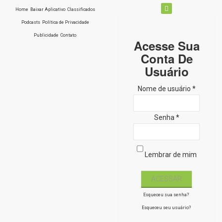
Home
Baixar Aplicativo
Classificados
Podcasts
Política de Privacidade
Publicidade
Contato
Acesse Sua
Conta De
Usuário
Nome de usuário *
Senha *
Lembrar de mim
Esqueceu sua senha?
Esqueceu seu usuário?