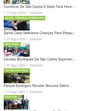
Comércio De São Carlos E Ibaté Terá Horá…
07 Ago 2026
Redação
SAÚDE, CIÊNCIA & TECNOLOGIA
Santa Casa Seleciona Crianças Para Pesqu…
07 Ago 2026
Redação
EDUCAÇÃO
Escolas Municipais De São Carlos Superam…
07 Ago 2026
Redação
OUTRAS NOTÍCIAS
Parque Ecológico Recebe Veículos Elétric…
07 Ago 2026
Redação
POLÍTICA