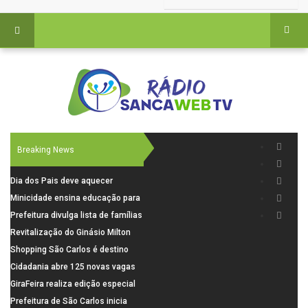
Breaking News
Dia dos Pais deve aquecer
comércio de São Carlos com
Minicidade ensina educação para
renda em alta e maior circulação
o trânsito a 264 crianças da rede
Prefeitura divulga lista de famílias
de consumidores
municipal
pré-selecionadas pela Caixa para
Revitalização do Ginásio Milton
o Residencial Santa Felícia
Olaio filho avança com obras de
Shopping São Carlos é destino
recuperação
para celebrar o Dia dos Pais com
Cidadania abre 125 novas vagas
presentes, gastronomia e lazer
para oficinas de convivência
GiraFeira realiza edição especial
de Dia dos Pais neste domingo (9)
Prefeitura de São Carlos inicia