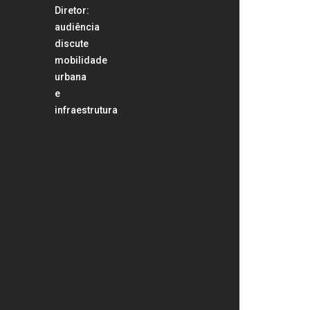
Diretor:
audiência
discute
mobilidade
urbana
e
infraestrutura
São
Carlos
Rodeio
Fest
terá
operação
especial
de
transporte
coletivo
Prefeito
Dr.