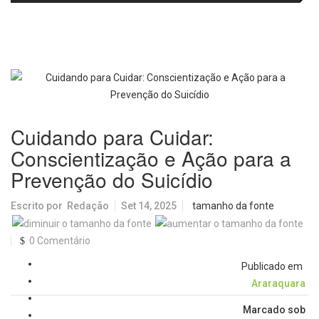
no IDEB 2025 e celebra conquista
Picolo
mobilidade urbana e infraestrutura
histórica
Cuidando para Cuidar:
Conscientização e Ação para a
Prevenção do Suicídio
Escrito por
Redação
Set 14, 2025
tamanho da fonte
0 Comentário
Publicado em
Araraquara
Marcado sob