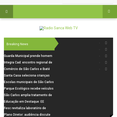
Breaking News
Guarda Municipal prende homem
por tentativa de furto em CEMEI
Integra Cad: encontro regional de
após cerco em São Carlos
segurança púbica será realizado
Comércio de São Carlos e Ibaté
dia 10 de agosto em São Carlos
terá horário especial para o dia
Santa Casa seleciona crianças
dos Pais
para pesquisa sobre dor de
Escolas municipais de São Carlos
crescimento
superam média Nacional do IDEB
Parque Ecológico recebe veículos
elétricos e moderniza rotina de
São Carlos amplia tratamento de
manejo dos animais
resíduos de saúde com autoclave
Educação em Destaque: EE
de última geração
Visconde da Cunha Bueno, em
Fesc revitaliza laboratório de
Santa Eudóxia, alcança nota 7,8
informática da Emeb Ulysses
Plano Diretor: audiência discute