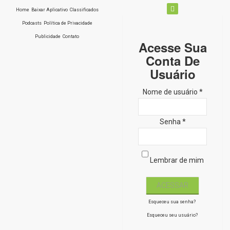
Home
Baixar Aplicativo
Classificados
Podcasts
Política de Privacidade
Publicidade
Contato
Acesse Sua
Conta De
Usuário
Nome de usuário *
Senha *
Lembrar de mim
Esqueceu sua senha?
Esqueceu seu usuário?