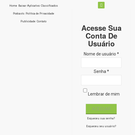
Home
Baixar Aplicativo
Classificados
Podcasts
Política de Privacidade
Publicidade
Contato
Acesse Sua
Conta De
Usuário
Nome de usuário *
Senha *
Lembrar de mim
Esqueceu sua senha?
Esqueceu seu usuário?