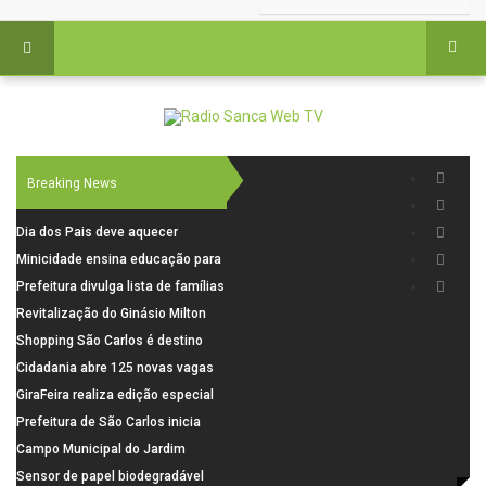
Breaking News
Dia dos Pais deve aquecer
comércio de São Carlos com
Minicidade ensina educação para
renda em alta e maior circulação
o trânsito a 264 crianças da rede
Prefeitura divulga lista de famílias
de consumidores
municipal
pré-selecionadas pela Caixa para
Revitalização do Ginásio Milton
o Residencial Santa Felícia
Olaio filho avança com obras de
Shopping São Carlos é destino
recuperação
para celebrar o Dia dos Pais com
Cidadania abre 125 novas vagas
presentes, gastronomia e lazer
para oficinas de convivência
GiraFeira realiza edição especial
de Dia dos Pais neste domingo (9)
Prefeitura de São Carlos inicia
na Praça dos Advogados
instalação de ovitrampas para
Campo Municipal do Jardim
monitoramento de arboviroses
Cruzado recebe nova iluminação e
Sensor de papel biodegradável