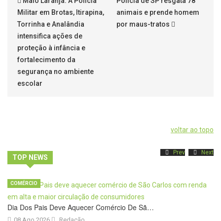
Maio Laranja: A Polícia
Polícia de SP resgata 78
Militar em Brotas, Itirapina,
animais e prende homem
Torrinha e Analândia
por maus-tratos
intensifica ações de
proteção à infância e
fortalecimento da
segurança no ambiente
escolar
voltar ao topo
Prev
Next
TOP NEWS
COMÉRCIO
Dia Dos Pais Deve Aquecer Comércio De Sã…
08 Ago 2026
Redação