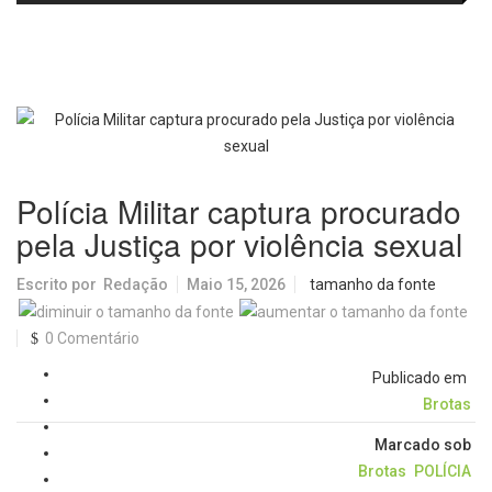
passa a oferecer mais segurança
promete revolucionar o
e opções para atividades noturnas
monitoramento da poluição do ar
Polícia Militar captura procurado
pela Justiça por violência sexual
Escrito por
Redação
Maio 15, 2026
tamanho da fonte
0 Comentário
Publicado em
Brotas
Marcado sob
Brotas
POLÍCIA