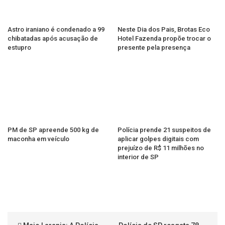
Astro iraniano é condenado a 99
Neste Dia dos Pais, Brotas Eco
chibatadas após acusação de
Hotel Fazenda propõe trocar o
estupro
presente pela presença
PM de SP apreende 500 kg de
Polícia prende 21 suspeitos de
maconha em veículo
aplicar golpes digitais com
prejuízo de R$ 11 milhões no
interior de SP