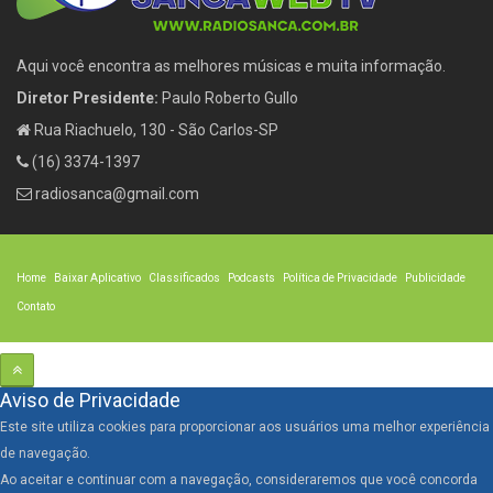
Aqui você encontra as melhores músicas e muita informação.
Diretor Presidente:
Paulo Roberto Gullo
Rua Riachuelo, 130 - São Carlos-SP
(16) 3374-1397
radiosanca@gmail.com
Home
Baixar Aplicativo
Classificados
Podcasts
Política de Privacidade
Publicidade
Contato
Aviso de Privacidade
Este site utiliza cookies para proporcionar aos usuários uma melhor experiência
de navegação.
Ao aceitar e continuar com a navegação, consideraremos que você concorda