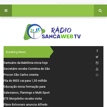
Breaking News
Santuário da Babilônia inicia hoje
(06), uma programação especial
Secretário recebe Comitiva de São
para os seus 160 anos de história.
Carlos para debater investimentos
Procon São Carlos orienta
em rodovias
consumidores sobre cuidados
Fila do INSS cai para 1,55 milhão
nas compras para o Dia dos Pais
em julho, com alta de 66,5% nos
Educação inicia formação para
pedidos negados em 2026
elaboração do novo Plano
Salesianos, Flamingo e Multi Sport
Municipal
vão representar São Carlos no
ETE Monjolinho recebe visita
campeonato Estadual
científica da FAPESP
Flávio Bolsonaro anuncia Alfredo