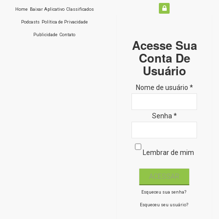
Home
Baixar Aplicativo
Classificados
Podcasts
Política de Privacidade
Publicidade
Contato
Acesse Sua
Conta De
Usuário
Nome de usuário *
Senha *
Lembrar de mim
Esqueceu sua senha?
Esqueceu seu usuário?