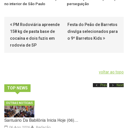
no interior de São Paulo
perseguição
PM Rodoviária apreende
Festa do Peão de Barretos
158 kg de pasta base de
divulga selecionados para
cocaína e dois fuzis em
o 9º Barretos Kids
rodovia de SP
voltar ao topo
Prev
Next
TOP NEWS
OUTRAS NOTÍCIAS
Santuário Da Babilônia Inicia Hoje (06)…
06 Ago 2026
Redação