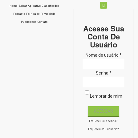
Home
Baixar Aplicativo
Classificados
Podcasts
Política de Privacidade
Publicidade
Contato
Acesse Sua
Conta De
Usuário
Nome de usuário *
Senha *
Lembrar de mim
Esqueceu sua senha?
Esqueceu seu usuário?