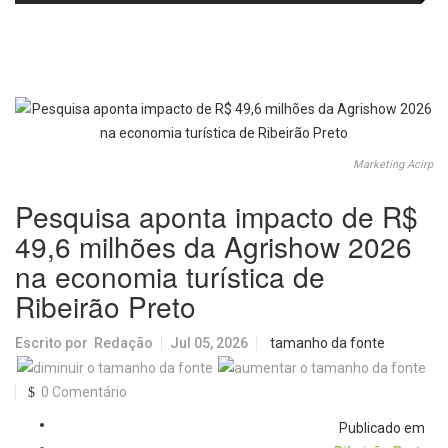
agosto
visitantes para apresentar cursos
e laboratórios do IFSC
Marketing Acirp
Pesquisa aponta impacto de R$
49,6 milhões da Agrishow 2026
na economia turística de
Ribeirão Preto
Escrito por
Redação
Jul 05, 2026
tamanho da fonte
0 Comentário
Publicado em