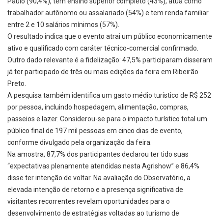
Paulo (90,4%), tem ensino superior completo (43%), atua como
trabalhador autônomo ou assalariado (54%) e tem renda familiar
entre 2 e 10 salários mínimos (57%).
O resultado indica que o evento atrai um público economicamente
ativo e qualificado com caráter técnico-comercial confirmado.
Outro dado relevante é a fidelização: 47,5% participaram disseram
já ter participado de três ou mais edições da feira em Ribeirão
Preto.
A pesquisa também identifica um gasto médio turístico de R$ 252
por pessoa, incluindo hospedagem, alimentação, compras,
passeios e lazer. Considerou-se para o impacto turístico total um
público final de 197 mil pessoas em cinco dias de evento,
conforme divulgado pela organização da feira.
Na amostra, 87,7% dos participantes declarou ter tido suas
“expectativas plenamente atendidas nesta Agrishow” e 86,4%
disse ter intenção de voltar. Na avaliação do Observatório, a
elevada intenção de retorno e a presença significativa de
visitantes recorrentes revelam oportunidades para o
desenvolvimento de estratégias voltadas ao turismo de