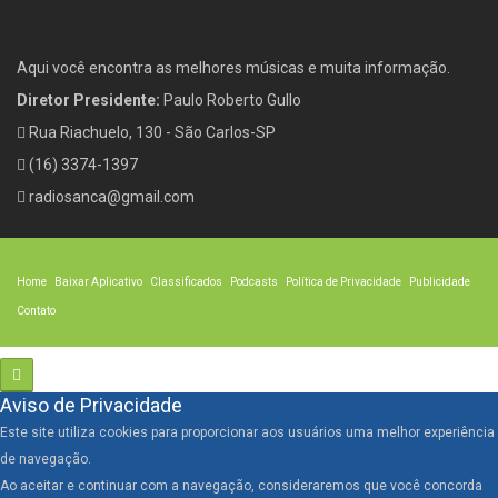
Aqui você encontra as melhores músicas e muita informação.
Diretor Presidente:
Paulo Roberto Gullo
Rua Riachuelo, 130 - São Carlos-SP
(16) 3374-1397
radiosanca@gmail.com
Home
Baixar Aplicativo
Classificados
Podcasts
Política de Privacidade
Publicidade
Contato
Aviso de Privacidade
Este site utiliza cookies para proporcionar aos usuários uma melhor experiência
de navegação.
Ao aceitar e continuar com a navegação, consideraremos que você concorda