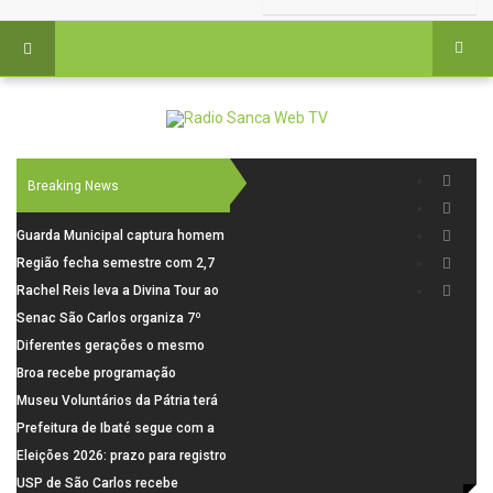
Breaking News
Guarda Municipal captura homem
procurado pela Justiça durante
Região fecha semestre com 2,7
patrulhamento em São Carlos
mil novosempregos e retoma
Rachel Reis leva a Divina Tour ao
saldo positivo em junho
interior de São Paulo com shows
Senac São Carlos organiza 7º
inéditos em São Carlos e Jundiaí
Fórum Internacional Senac de
Diferentes gerações o mesmo
Educadores com debates sobre
amor: pais do Saae contam como
Broa recebe programação
pensamento crítico, leitura e
a paternidade transformou suas
esportiva com corrida, vela e
Museu Voluntários da Pátria terá
diversidade
histórias
demonstração de paramotor
horário especial nesta segunda-
Prefeitura de Ibaté segue com a
feira (10)
Campanha do Agasalho segue
Eleições 2026: prazo para registro
durante o mês de agosto
de candidaturas acaba em 15 de
USP de São Carlos recebe