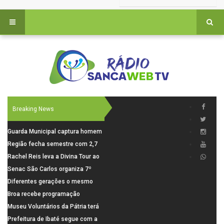
Breaking News
Guarda Municipal captura homem
procurado pela Justiça durante
Região fecha semestre com 2,7
patrulhamento em São Carlos
mil novosempregos e retoma
Rachel Reis leva a Divina Tour ao
saldo positivo em junho
interior de São Paulo com shows
Senac São Carlos organiza 7º
inéditos em São Carlos e Jundiaí
Fórum Internacional Senac de
Diferentes gerações o mesmo
Educadores com debates sobre
amor: pais do Saae contam como
Broa recebe programação
pensamento crítico, leitura e
a paternidade transformou suas
esportiva com corrida, vela e
Museu Voluntários da Pátria terá
diversidade
histórias
demonstração de paramotor
horário especial nesta segunda-
Prefeitura de Ibaté segue com a