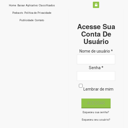
Home
Baixar Aplicativo
Classificados
Podcasts
Política de Privacidade
Publicidade
Contato
Acesse Sua
Conta De
Usuário
Nome de usuário *
Senha *
Lembrar de mim
Esqueceu sua senha?
Esqueceu seu usuário?