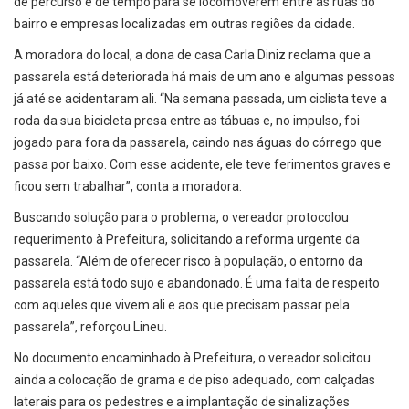
de percurso e de tempo para se locomoverem entre as ruas do
bairro e empresas localizadas em outras regiões da cidade.
A moradora do local, a dona de casa Carla Diniz reclama que a
passarela está deteriorada há mais de um ano e algumas pessoas
já até se acidentaram ali. “Na semana passada, um ciclista teve a
roda da sua bicicleta presa entre as tábuas e, no impulso, foi
jogado para fora da passarela, caindo nas águas do córrego que
passa por baixo. Com esse acidente, ele teve ferimentos graves e
ficou sem trabalhar”, conta a moradora.
Buscando solução para o problema, o vereador protocolou
requerimento à Prefeitura, solicitando a reforma urgente da
passarela. “Além de oferecer risco à população, o entorno da
passarela está todo sujo e abandonado. É uma falta de respeito
com aqueles que vivem ali e aos que precisam passar pela
passarela”, reforçou Lineu.
No documento encaminhado à Prefeitura, o vereador solicitou
ainda a colocação de grama e de piso adequado, com calçadas
laterais para os pedestres e a implantação de sinalizações