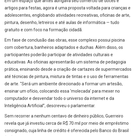
Em um espaço que antes abrigava seu comércio de doces e
artigos para festas, agora é uma proposta voltada para crianças e
adolescentes, englobando atividades recreativas, oficinas de arte,
pintura, desenho, letreiros e até aulas de informática — tudo
gratuito e com foco na formação cidadã.
Em fase de conclusão das obras, esse complexo possui piscina
com cobertura, banheiros adaptados e duchas. Além disso, os
participantes poderão participar de atividades culturais e
educativas. As oficinas apresentarão um sistema de pedagogia
prática, ensinando desde a criação de cartazes de supermercados
até técnicas de pintura, mistura de tintas e o uso de ferramentas
de arte. "Será um ambiente direcionado a formar um artesão,
ensinar um ofício, colocando essa ‘molecada’ para mexer no
computador e desvendar todo o universo da internet e da
Inteligência Artificial”, descreveu o parlamentar.
Sem recorrer a nenhum centavo de dinheiro público, Guerreiro
revela que já investiu cerca de R$ 70 mil por meio de empréstimo
consignado, cuja linha de crédito é oferecida pelo Banco do Brasil