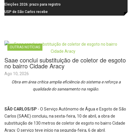
feira (10)
Campanha do Agasalho segue
Eleições 2026: prazo para registro
durante o mês de agosto
de candidaturas acaba em 15 de
USP de São Carlos recebe
agosto
visitantes para apresentar cursos
e laboratórios do IFSC
OUTRAS NOTÍCIAS
Saae conclui substituição de coletor de esgoto
no bairro Cidade Aracy
Ago 10, 2026
Obra em área crítica amplia eficiência do sistema e reforça a
qualidade do saneamento na região.
SÃO CARLOS/SP
- O Serviço Autônomo de Água e Esgoto de São
Carlos (SAAE) concluiu, na sexta-feira, 10 de abril, a obra de
substituição de 130 metros de coletor de esgoto no bairro Cidade
Aracy. O serviço teve início na segunda-feira, 6 de abril.