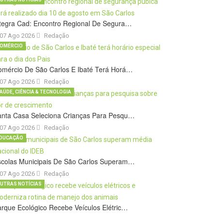
tegra Cad: Encontro Regional De Segura…
07 Ago 2026
Redação
OMÉRCIO
omércio De São Carlos E Ibaté Terá Horá…
07 Ago 2026
Redação
AÚDE, CIÊNCIA & TECNOLOGIA
anta Casa Seleciona Crianças Para Pesqu…
07 Ago 2026
Redação
DUCAÇÃO
scolas Municipais De São Carlos Superam…
07 Ago 2026
Redação
UTRAS NOTÍCIAS
rque Ecológico Recebe Veículos Elétric…