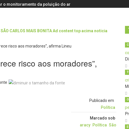
r o monitoramento da poluição do ar
C
D
erece risco aos moradores”,
T
onte
M
O
Publicado em
Política
Pr
Marcado sob
aracy
Política
São
E