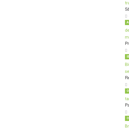
S
A
Pr
I
Re
O
Pa
O