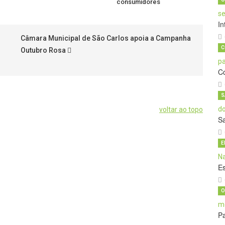
consumidores
In
Câmara Municipal de São Carlos apoia a Campanha
C
Outubro Rosa
C
S
voltar ao topo
S
E
E
O
Pa