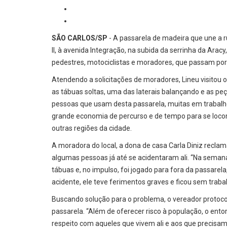
SÃO CARLOS/SP
- A passarela de madeira que une a r
II, à avenida Integração, na subida da serrinha da Arac
pedestres, motociclistas e moradores, que passam por 
Atendendo a solicitações de moradores, Lineu visitou 
as tábuas soltas, uma das laterais balançando e as pe
pessoas que usam desta passarela, muitas em trabalho 
grande economia de percurso e de tempo para se loco
outras regiões da cidade.
A moradora do local, a dona de casa Carla Diniz recla
algumas pessoas já até se acidentaram ali. “Na semana 
tábuas e, no impulso, foi jogado para fora da passarel
acidente, ele teve ferimentos graves e ficou sem traba
Buscando solução para o problema, o vereador protocol
passarela. “Além de oferecer risco à população, o ent
respeito com aqueles que vivem ali e aos que precisam 