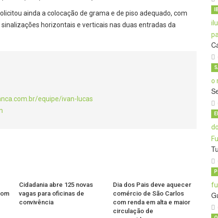
I
licitou ainda a colocação de grama e de piso adequado, com
 sinalizações horizontais e verticais nas duas entradas da
C
S
S
anca.com.br/equipe/ivan-lucas
m
E
T
P
Cidadania abre 125 novas
Dia dos Pais deve aquecer
 com
vagas para oficinas de
comércio de São Carlos
G
convivência
com renda em alta e maior
circulação de
O