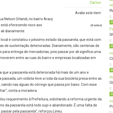
Carlos
Re
Avalie este item
ua Nelson Orlandi, no bairro Aracy
C
y, está oferecendo risco aos
(0 votos)
ali diariamente.
S
o local e constatou o péssimo estado da passarela, que está com
ças de sustentação deterioradas. Diariamente, são centenas de
C
para entrega de mercadorias, pois passar por ali significa uma
moverem entre as ruas do bairro e empresas localizadas em
C
A
ma que a passarela está deteriorada há mais de um ano e
passada, um ciclista teve a roda da sua bicicleta presa entre as
Gi
a, caindo nas águas do córrego que passa por baixo. Com esse
lhar”, conta a moradora.
S
ou requerimento à Prefeitura, solicitando a reforma urgente da
orno da passarela está todo sujo e abandonado. É uma falta de
Pr
passar pela passarela”, reforçou Lineu.