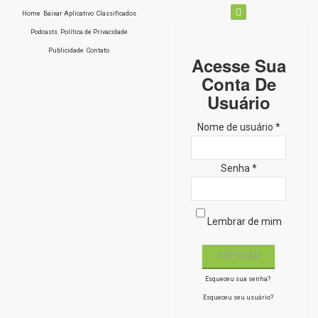
Home
Baixar Aplicativo
Classificados
Podcasts
Política de Privacidade
Publicidade
Contato
Acesse Sua
Conta De
Usuário
Nome de usuário *
Senha *
Lembrar de mim
Esqueceu sua senha?
Esqueceu seu usuário?