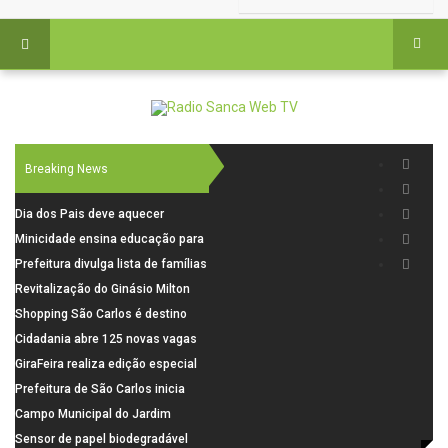
Breaking News
Dia dos Pais deve aquecer
comércio de São Carlos com
Minicidade ensina educação para
renda em alta e maior circulação
o trânsito a 264 crianças da rede
Prefeitura divulga lista de famílias
de consumidores
municipal
pré-selecionadas pela Caixa para
Revitalização do Ginásio Milton
o Residencial Santa Felícia
Olaio filho avança com obras de
Shopping São Carlos é destino
recuperação
para celebrar o Dia dos Pais com
Cidadania abre 125 novas vagas
presentes, gastronomia e lazer
para oficinas de convivência
GiraFeira realiza edição especial
de Dia dos Pais neste domingo (9)
Prefeitura de São Carlos inicia
na Praça dos Advogados
instalação de ovitrampas para
Campo Municipal do Jardim
monitoramento de arboviroses
Cruzado recebe nova iluminação e
Sensor de papel biodegradável