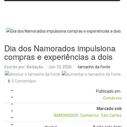
passa a oferecer mais segurança
promete revolucionar o
e opções para atividades noturnas
monitoramento da poluição do ar
Dia dos Namorados impulsiona
compras e experiências a dois
Escrito por
Redação
Jun 10, 2026
tamanho da fonte
0 Comentário
Publicado em
Comércio
Marcado sob
NAMORADOS
Comércio
São Carlos
Avalie este item