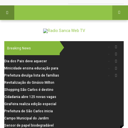
Breaking News
Dia dos Pais deve aquecer
comércio de São Carlos com
Minicidade ensina educação para
renda em alta e maior circulação
o trânsito a 264 crianças da rede
Prefeitura divulga lista de famílias
de consumidores
municipal
pré-selecionadas pela Caixa para
Revitalização do Ginásio Milton
o Residencial Santa Felícia
Olaio filho avança com obras de
Shopping São Carlos é destino
recuperação
para celebrar o Dia dos Pais com
Cidadania abre 125 novas vagas
presentes, gastronomia e lazer
para oficinas de convivência
GiraFeira realiza edição especial
de Dia dos Pais neste domingo (9)
Prefeitura de São Carlos inicia
na Praça dos Advogados
instalação de ovitrampas para
Campo Municipal do Jardim
monitoramento de arboviroses
Cruzado recebe nova iluminação e
Sensor de papel biodegradável