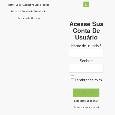
Home
Baixar Aplicativo
Classificados
Podcasts
Política de Privacidade
Publicidade
Contato
Acesse Sua
Conta De
Usuário
Nome de usuário *
Senha *
Lembrar de mim
Esqueceu sua senha?
Esqueceu seu usuário?