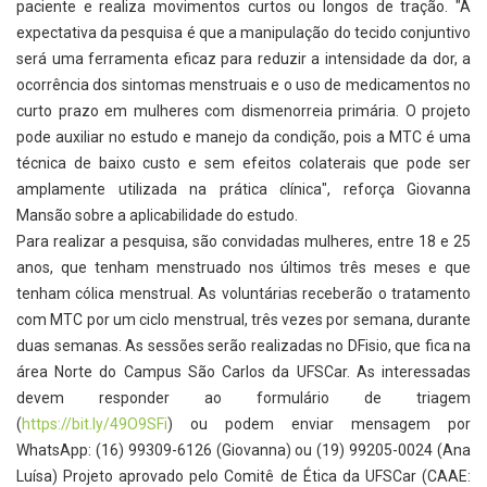
paciente e realiza movimentos curtos ou longos de tração. "A
expectativa da pesquisa é que a manipulação do tecido conjuntivo
será uma ferramenta eficaz para reduzir a intensidade da dor, a
ocorrência dos sintomas menstruais e o uso de medicamentos no
curto prazo em mulheres com dismenorreia primária. O projeto
pode auxiliar no estudo e manejo da condição, pois a MTC é uma
técnica de baixo custo e sem efeitos colaterais que pode ser
amplamente utilizada na prática clínica", reforça Giovanna
Mansão sobre a aplicabilidade do estudo.
Para realizar a pesquisa, são convidadas mulheres, entre 18 e 25
anos, que tenham menstruado nos últimos três meses e que
tenham cólica menstrual. As voluntárias receberão o tratamento
com MTC por um ciclo menstrual, três vezes por semana, durante
duas semanas. As sessões serão realizadas no DFisio, que fica na
área Norte do Campus São Carlos da UFSCar. As interessadas
devem responder ao formulário de triagem
(
https://bit.ly/49O9SFi
) ou podem enviar mensagem por
WhatsApp: (16) 99309-6126 (Giovanna) ou (19) 99205-0024 (Ana
Luísa) Projeto aprovado pelo Comitê de Ética da UFSCar (CAAE: