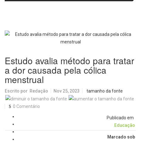
passa a oferecer mais segurança
promete revolucionar o
e opções para atividades noturnas
monitoramento da poluição do ar
Estudo avalia método para tratar
a dor causada pela cólica
menstrual
Escrito por
Redação
Nov 25, 2023
tamanho da fonte
0 Comentário
Publicado em
Educação
Marcado sob