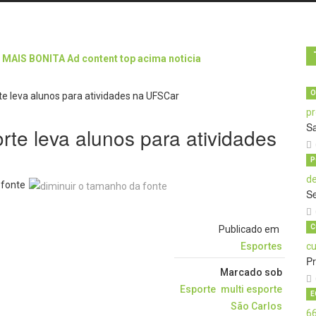
O
Sa
rte leva alunos para atividades
P
 fonte
Se
C
Publicado em
Esportes
P
Marcado sob
Esporte
multi esporte
E
São Carlos