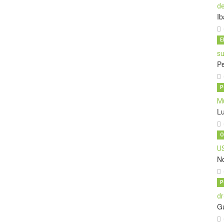
Ib
E
P
P
L
O
No
P
G