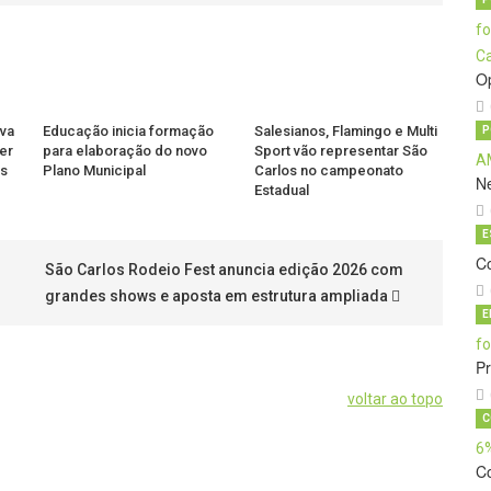
O
va
Educação inicia formação
Salesianos, Flamingo e Multi
P
er
para elaboração do novo
Sport vão representar São
as
Plano Municipal
Carlos no campeonato
N
Estadual
E
C
São Carlos Rodeio Fest anuncia edição 2026 com
grandes shows e aposta em estrutura ampliada
E
Pr
voltar ao topo
C
C