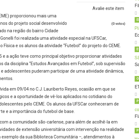
Fi
Avalie este item
(CEME) proporcionou mais uma
E
nos do projeto social desenvolvido
(0 votos)
ado na região do bairro Cidade
E
onelli foi realizada uma atividade especial na UFSCar,
ísica e os alunos da atividade “Futebol” do projeto do CEME.
E
5 e a ação teve como principal objetivo proporcionar atividades
nos da disciplina “Estudos Avançados em Futebol”, sob supervisão
Sa
s e adolescentes puderam participar de uma atividade dinâmica,
mentos.
O
ET
vida em 09/04 no C.J. Lauriberto Reyes, ocasião em que se
icos e a oportunidade de vê-los aplicados no cotidiano do
P
 adolescentes pelo CEME. Os alunos da UFSCar conheceram de
te e a importância do futebol de base.
Fl
 com a comunidade são-carlense, para além de acolhê-la em
ividades de extensão universitária com intervenção na realidade
P
a exemplo da sua Biblioteca Comunitária –, atendimentos à