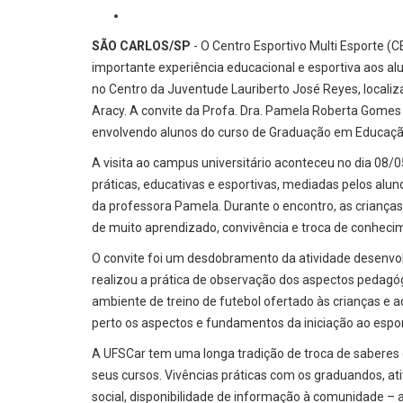
SÃO CARLOS/SP
- O Centro Esportivo Multi Esporte 
importante experiência educacional e esportiva aos alu
no Centro da Juventude Lauriberto José Reyes, localiz
Aracy. A convite da Profa. Dra. Pamela Roberta Gomes G
envolvendo alunos do curso de Graduação em Educação F
A visita ao campus universitário aconteceu no dia 08/0
práticas, educativas e esportivas, mediadas pelos alu
da professora Pamela. Durante o encontro, as criança
de muito aprendizado, convivência e troca de conheci
O convite foi um desdobramento da atividade desenvol
realizou a prática de observação dos aspectos pedagóg
ambiente de treino de futebol ofertado às crianças e
perto os aspectos e fundamentos da iniciação ao espor
A UFSCar tem uma longa tradição de troca de saberes
seus cursos. Vivências práticas com os graduandos, at
social, disponibilidade de informação à comunidade – 