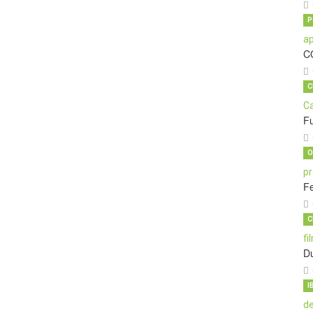
P
C
C
Fu
O
Fe
C
Du
I