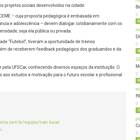
 projetos sociais desenvolvidos na cidade.
Ba
lo CEME – cuja proposta pedagógica é embasada em
A
ância e adolescência – devem dialogar cotidianamente com os
rsidade, seja ela pública ou privada.
D
dade “Futebol”, tiveram a oportunidade de treinos
 além de receberem feedback pedagógico dos graduandos e da
I
M
r pela UFSCar, conhecendo diversos espaços da instituição. O
aos estudos e motivação para o futuro escolar e profissional
R
RP
O
anca.com.br/equipe/ivan-lucas
C
m
P