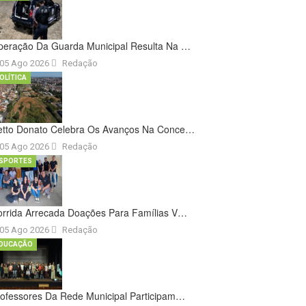
peração Da Guarda Municipal Resulta Na …
05 Ago 2026
Redação
OLÍTICA
etto Donato Celebra Os Avanços Na Conce…
05 Ago 2026
Redação
SPORTES
orrida Arrecada Doações Para Famílias V…
05 Ago 2026
Redação
DUCAÇÃO
ofessores Da Rede Municipal Participam…