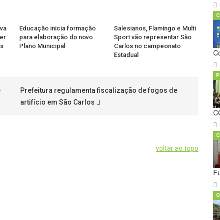
C
va
Educação inicia formação
Salesianos, Flamingo e Multi
er
para elaboração do novo
Sport vão representar São
as
Plano Municipal
Carlos no campeonato
C
Estadual
P
e
Prefeitura regulamenta fiscalização de fogos de
artifício em São Carlos
C
C
voltar ao topo
Fu
O