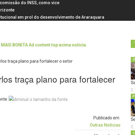
a comissão do INSS, como vice
rizonte
itucional em prol do desenvolvimento de Araraquara
O
los traça plano para fortalecer
Sa
P
onte
Publicado em
Se
Outras Notícias
C