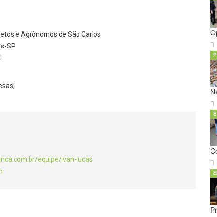
O
etos e Agrônomos de São Carlos
os-SP
P
C
resas;
N
E
C
anca.com.br/equipe/ivan-lucas
m
E
Pr