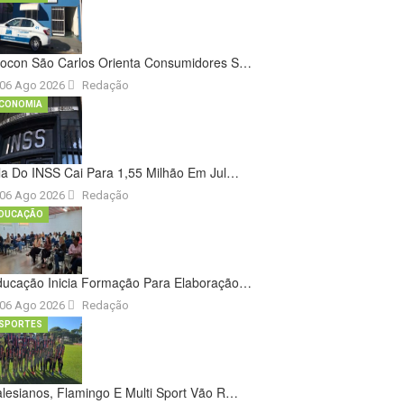
rocon São Carlos Orienta Consumidores S…
06 Ago 2026
Redação
CONOMIA
la Do INSS Cai Para 1,55 Milhão Em Jul…
06 Ago 2026
Redação
DUCAÇÃO
ducação Inicia Formação Para Elaboração…
06 Ago 2026
Redação
SPORTES
lesianos, Flamingo E Multi Sport Vão R…