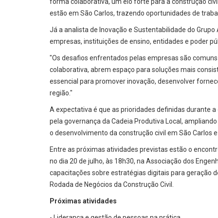
forma colaborativa, um elo forte para a construção ci
estão em São Carlos, trazendo oportunidades de traba
Já a analista de Inovação e Sustentabilidade do Grupo
empresas, instituições de ensino, entidades e poder púb
"Os desafios enfrentados pelas empresas são comuns a
colaborativa, abrem espaço para soluções mais consi
essencial para promover inovação, desenvolver forneced
região."
A expectativa é que as prioridades definidas durante
pela governança da Cadeia Produtiva Local, ampliando 
o desenvolvimento da construção civil em São Carlos e
Entre as próximas atividades previstas estão o encontr
no dia 20 de julho, às 18h30, na Associação dos Enge
capacitações sobre estratégias digitais para geração de
Rodada de Negócios da Construção Civil.
Próximas atividades
- Liderança e gestão de pessoas na prática