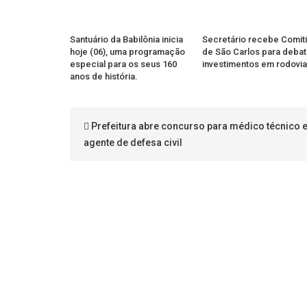
Santuário da Babilônia inicia
Secretário recebe Comiti
hoje (06), uma programação
de São Carlos para debat
especial para os seus 160
investimentos em rodovi
anos de história.
Prefeitura abre concurso para médico técnico 
agente de defesa civil