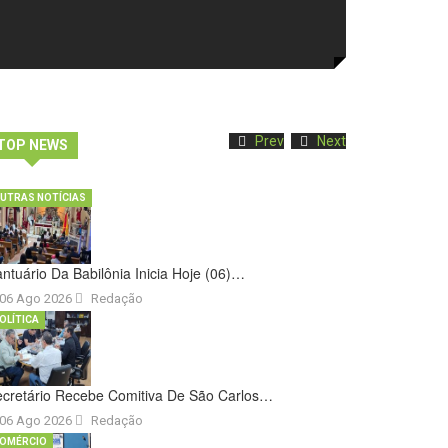
Prev
Next
TOP NEWS
UTRAS NOTÍCIAS
ntuário Da Babilônia Inicia Hoje (06)…
06 Ago 2026
Redação
OLÍTICA
cretário Recebe Comitiva De São Carlos…
06 Ago 2026
Redação
OMÉRCIO