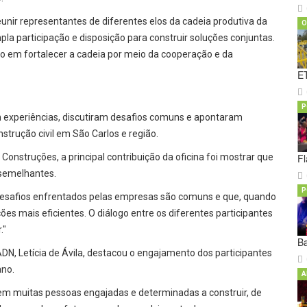
nir representantes de diferentes elos da cadeia produtiva da
O
la participação e disposição para construir soluções conjuntas.
o em fortalecer a cadeia por meio da cooperação e da
ET
P
m experiências, discutiram desafios comuns e apontaram
strução civil em São Carlos e região.
i Construções, a principal contribuição da oficina foi mostrar que
Fl
 semelhantes.
P
 desafios enfrentados pelas empresas são comuns e que, quando
es mais eficientes. O diálogo entre os diferentes participantes
."
Ba
DN, Letícia de Ávila, destacou o engajamento dos participantes
ano.
A
tem muitas pessoas engajadas e determinadas a construir, de