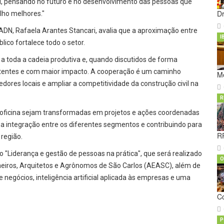
vil, pensando no futuro e no desenvolvimento das pessoas que
D
lho melhores."
 ADN, Rafaela Arantes Stancari, avalia que a aproximação entre
I
lico fortalece todo o setor.
 toda a cadeia produtiva e, quando discutidos de forma
stentes e com maior impacto. A cooperação é um caminho
M
ores locais e ampliar a competitividade da construção civil na
R
 a oficina sejam transformadas em projetos e ações coordenadas
a integração entre os diferentes segmentos e contribuindo para
RP
 região.
o "Liderança e gestão de pessoas na prática", que será realizado
O
nheiros, Arquitetos e Agrônomos de São Carlos (AEASC), além de
 negócios, inteligência artificial aplicada às empresas e uma
C
P