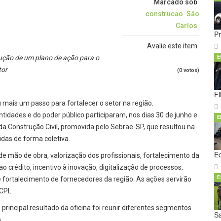
Marcado sob
construcao
São
Carlos
P
Avalie este item
rução de um plano de ação para o
E
tor
(0 votos)
Fi
u mais um passo para fortalecer o setor na região.
tidades e do poder público participaram, nos dias 30 de junho e
E
 da Construção Civil, promovida pelo Sebrae-SP, que resultou na
das de forma coletiva.
E
e mão de obra, valorização dos profissionais, fortalecimento da
 crédito, incentivo à inovação, digitalização de processos,
E
 fortalecimento de fornecedores da região. As ações servirão
CPL.
 principal resultado da oficina foi reunir diferentes segmentos
Sa
.