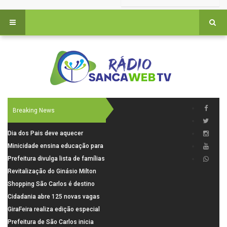
Breaking News
Dia dos Pais deve aquecer
comércio de São Carlos com
Minicidade ensina educação para
renda em alta e maior circulação
o trânsito a 264 crianças da rede
Prefeitura divulga lista de famílias
de consumidores
municipal
pré-selecionadas pela Caixa para
Revitalização do Ginásio Milton
o Residencial Santa Felícia
Olaio filho avança com obras de
Shopping São Carlos é destino
recuperação
para celebrar o Dia dos Pais com
Cidadania abre 125 novas vagas
presentes, gastronomia e lazer
para oficinas de convivência
GiraFeira realiza edição especial
de Dia dos Pais neste domingo (9)
Prefeitura de São Carlos inicia