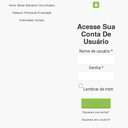
Home
Baixar Aplicativo
Classificados
Podcasts
Política de Privacidade
Publicidade
Contato
Acesse Sua
Conta De
Usuário
Nome de usuário *
Senha *
Lembrar de mim
Esqueceu sua senha?
Esqueceu seu usuário?