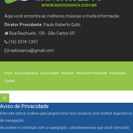
Aqui você encontra as melhores músicas e muita informação.
Diretor Presidente:
Paulo Roberto Gullo
Rua Riachuelo, 130 - São Carlos-SP
(16) 3374-1397
radiosanca@gmail.com
Home
Baixar Aplicativo
Classificados
Podcasts
Política de Privacidade
Publicidade
Contato
Aviso de Privacidade
Este site utiliza cookies para proporcionar aos usuários uma melhor experiência
de navegação.
Ao aceitar e continuar com a navegação, consideraremos que você concorda