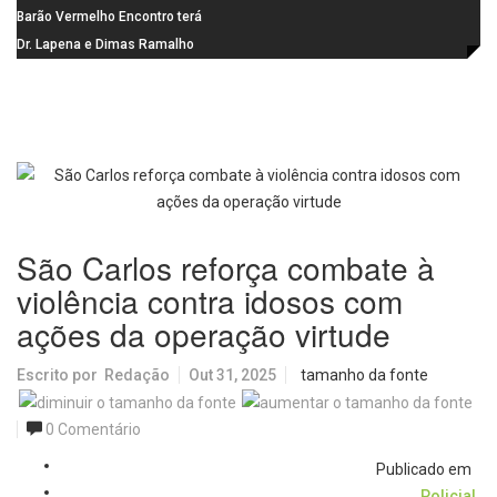
Gaspar, relator da comissão do
Barão Vermelho Encontro terá
INSS, como vice
data extra em Belo Horizonte
Dr. Lapena e Dimas Ramalho
fortalecem diálogo institucional
em prol do desenvolvimento de
Araraquara
São Carlos reforça combate à
violência contra idosos com
ações da operação virtude
Escrito por
Redação
Out 31, 2025
tamanho da fonte
0 Comentário
Publicado em
Policial