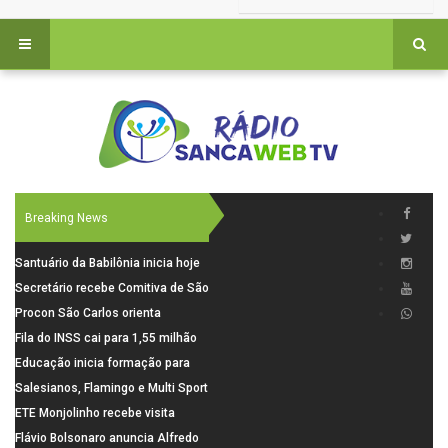
Breaking News
Santuário da Babilônia inicia hoje
(06), uma programação especial
Secretário recebe Comitiva de São
para os seus 160 anos de história.
Carlos para debater investimentos
Procon São Carlos orienta
em rodovias
consumidores sobre cuidados
Fila do INSS cai para 1,55 milhão
nas compras para o Dia dos Pais
em julho, com alta de 66,5% nos
Educação inicia formação para
pedidos negados em 2026
elaboração do novo Plano
Salesianos, Flamingo e Multi Sport
Municipal
vão representar São Carlos no
ETE Monjolinho recebe visita
campeonato Estadual
científica da FAPESP
Flávio Bolsonaro anuncia Alfredo