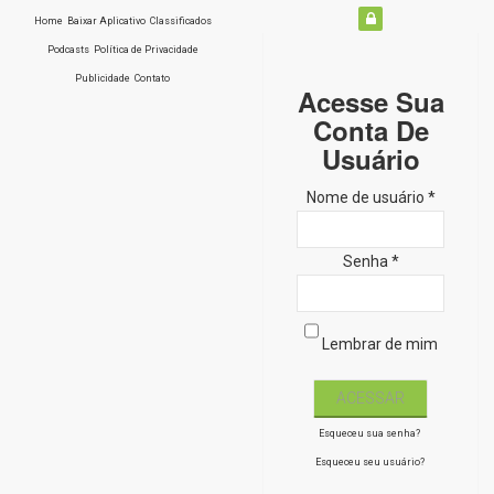
Home
Baixar Aplicativo
Classificados
Podcasts
Política de Privacidade
Publicidade
Contato
Acesse Sua
Conta De
Usuário
Nome de usuário *
Senha *
Lembrar de mim
Esqueceu sua senha?
Esqueceu seu usuário?