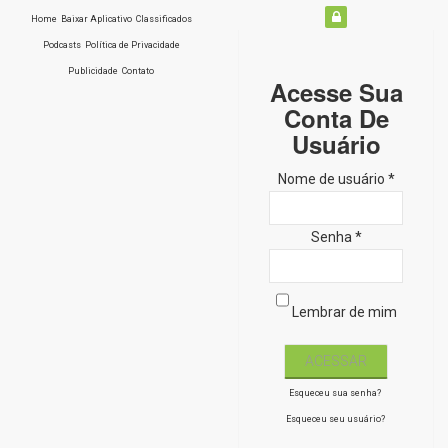
Home
Baixar Aplicativo
Classificados
Podcasts
Política de Privacidade
Publicidade
Contato
Acesse Sua
Conta De
Usuário
Nome de usuário *
Senha *
Lembrar de mim
Esqueceu sua senha?
Esqueceu seu usuário?