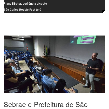
Santa Eudóxia, alcança nota 7,8
informática da Emeb Ulysses
Plano Diretor: audiência discute
no IDEB 2025 e celebra conquista
Picolo
mobilidade urbana e infraestrutura
São Carlos Rodeio Fest terá
histórica
operação especial de transporte
coletivo
Sebrae e Prefeitura de São