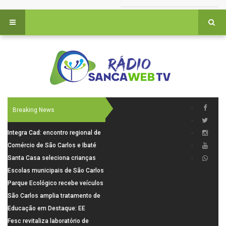
Breaking News
Integra Cad: encontro regional de
segurança púbica será realizado
Comércio de São Carlos e Ibaté
dia 10 de agosto em São Carlos
terá horário especial para o dia
Santa Casa seleciona crianças
dos Pais
para pesquisa sobre dor de
Escolas municipais de São Carlos
crescimento
superam média Nacional do IDEB
Parque Ecológico recebe veículos
elétricos e moderniza rotina de
São Carlos amplia tratamento de
manejo dos animais
resíduos de saúde com autoclave
Educação em Destaque: EE
de última geração
Visconde da Cunha Bueno, em
Fesc revitaliza laboratório de