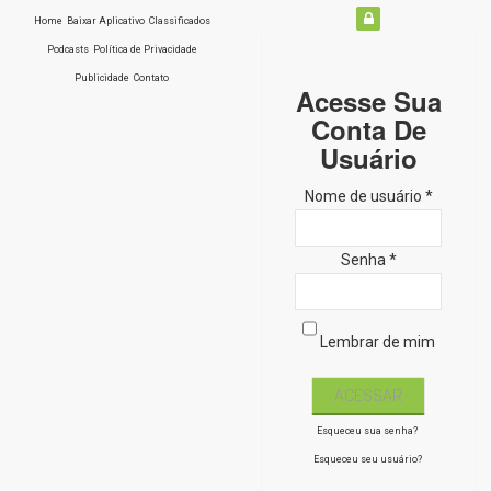
Home
Baixar Aplicativo
Classificados
Podcasts
Política de Privacidade
Publicidade
Contato
Acesse Sua
Conta De
Usuário
Nome de usuário *
Senha *
Lembrar de mim
Esqueceu sua senha?
Esqueceu seu usuário?