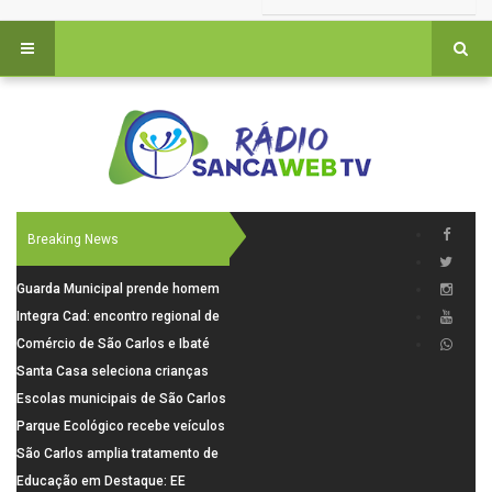
Breaking News
Guarda Municipal prende homem
por tentativa de furto em CEMEI
Integra Cad: encontro regional de
após cerco em São Carlos
segurança púbica será realizado
Comércio de São Carlos e Ibaté
dia 10 de agosto em São Carlos
terá horário especial para o dia
Santa Casa seleciona crianças
dos Pais
para pesquisa sobre dor de
Escolas municipais de São Carlos
crescimento
superam média Nacional do IDEB
Parque Ecológico recebe veículos
elétricos e moderniza rotina de
São Carlos amplia tratamento de
manejo dos animais
resíduos de saúde com autoclave
Educação em Destaque: EE