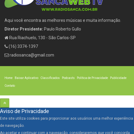
Aqui você encontra as melhores músicas e muita informação.
Diretor Presidente:
Paulo Roberto Gullo
Rua Riachuelo, 130 - São Carlos-SP
(16) 3374-1397
radiosanca@gmail.com
Home
Baixar Aplicativo
Classificados
Podcasts
Política de Privacidade
Publicidade
Contato
Aviso de Privacidade
Este site utiliza cookies para proporcionar aos usuários uma melhor experiência
de navegação.
Ao aceitar e continuar com a navegação, consideraremos que você concorda