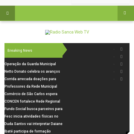
Breaking News
Operação da Guarda Municipal
resulta na prisão de foragido nas
Netto Donato celebra os avanços
imediações do Cemitério Nossa
na concepção do AME Cirúrgico
Corrida arrecada doações para
Senhora do Carmo
famílias vulneráveis
Professores da Rede Municipal
participam de formação sobre
Comércio de São Carlos espera
Autismo
crescimento de até 6% nas
CONCEN fortalece Rede Regional
vendas do Dia dos Pais
e São Carlos apresenta modelo de
Fundo Social busca parceiros para
referência
realizar o 11º Casamento
Fesc inicia atividades físicas no
Solidário
Bicão e amplia presença nos
Duda Santos vai interpretar Daiane
espaços públicos
dos Santos em filme sobre
Ibaté participa de formação