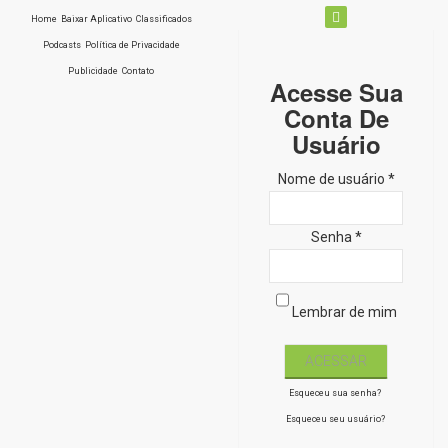
Home
Baixar Aplicativo
Classificados
Podcasts
Política de Privacidade
Publicidade
Contato
Acesse Sua
Conta De
Usuário
Nome de usuário *
Senha *
Lembrar de mim
Esqueceu sua senha?
Esqueceu seu usuário?