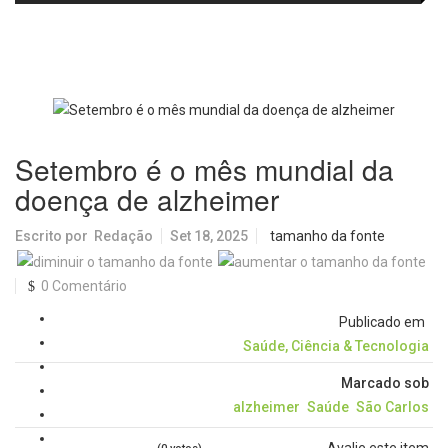
trajetória da ginasta
regional para implantação de
protocolo de atendimento à
população em situação de rua
Setembro é o mês mundial da
doença de alzheimer
Escrito por
Redação
Set 18, 2025
tamanho da fonte
0 Comentário
Publicado em
Saúde, Ciência & Tecnologia
Marcado sob
alzheimer
Saúde
São Carlos
Avalie este item