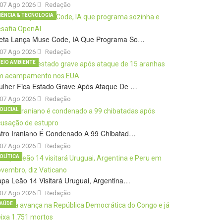
07 Ago 2026
Redação
IÊNCIA & TECNOLOGIA
eta Lança Muse Code, IA Que Programa So…
07 Ago 2026
Redação
EIO AMBIENTE
ulher Fica Estado Grave Após Ataque De …
07 Ago 2026
Redação
OLICIAL
stro Iraniano É Condenado A 99 Chibatad…
07 Ago 2026
Redação
OLÍTICA
pa Leão 14 Visitará Uruguai, Argentina…
07 Ago 2026
Redação
AÚDE