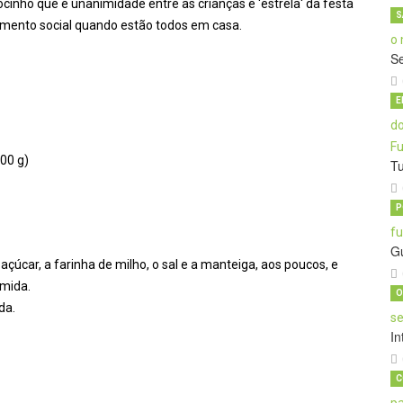
inho que é unanimidade entre as crianças e 'estrela' da festa
S
lamento social quando estão todos em casa.
S
E
100 g)
T
P
G
úcar, a farinha de milho, o sal e a manteiga, aos poucos, e
úmida.
O
da.
In
C