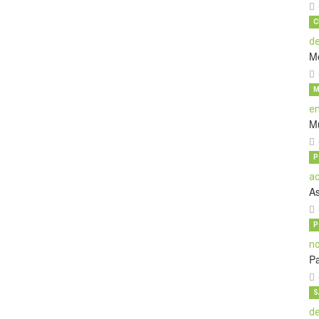
C
M
M
M
P
A
P
Pa
S