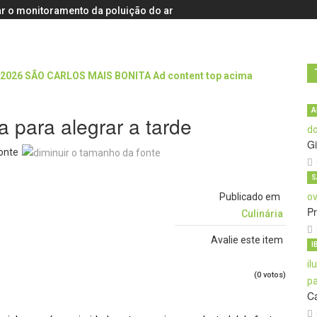
r o monitoramento da poluição do ar
A
 para alegrar a tarde
Gi
onte
S
Publicado em
Pr
Culinária
Avalie este item
I
(0 votos)
C