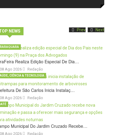
Prev
Next
TOP NEWS
RARAQUARA
raFeira Realiza Edição Especial De Dia…
08 Ago 2026
Redação
AÚDE, CIÊNCIA & TECNOLOGIA
efeitura De São Carlos Inicia Instalaç…
08 Ago 2026
Redação
BATÉ
ampo Municipal Do Jardim Cruzado Recebe…
08 Ago 2026
Redação