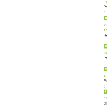
Pr
I
Re
O
Pa
O
Po
E
G