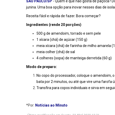
SÃO PAULO/SP
- Quem é que não gosta de paçoca? Doc
junina. Uma boa opção para inovar nesses dias de iso
Receita fácil e rápida de fazer. Bora começar?
Ingredientes (rende 20 porções)
500 g de amendoim, torrado e sem pele
1 xícara (chá) de açúcar (150 g)
meia xícara (chá) de farinha de milho amarela (
meia colher (chá) de sal
4 colheres (sopa) de manteiga derretida (60 g)
Modo de preparo:
No copo do processador, coloque o amendoim, o aç
bata por 2 minutos, ou até que vire uma farofa 
Transfira para copos individuais e sirva em segui
*Por:
Notícias ao Minuto