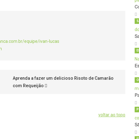
C
S
S
anca.com.br/equipe/ivan-lucas
m
E
E
Aprenda a fazer um delicioso Risoto de Camarão
O
com Requeijão
Pa
P
voltar ao topo
S
E