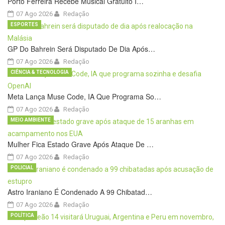
Porto Ferreira Recebe Musical Gratuito I…
07 Ago 2026
Redação
ESPORTES
GP Do Bahrein Será Disputado De Dia Após…
07 Ago 2026
Redação
CIÊNCIA & TECNOLOGIA
Meta Lança Muse Code, IA Que Programa So…
07 Ago 2026
Redação
MEIO AMBIENTE
Mulher Fica Estado Grave Após Ataque De …
07 Ago 2026
Redação
POLICIAL
Astro Iraniano É Condenado A 99 Chibatad…
07 Ago 2026
Redação
POLÍTICA