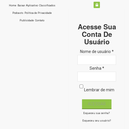
Home
Baixar Aplicativo
Classificados
Podcasts
Política de Privacidade
Publicidade
Contato
Acesse Sua
Conta De
Usuário
Nome de usuário *
Senha *
Lembrar de mim
Esqueceu sua senha?
Esqueceu seu usuário?