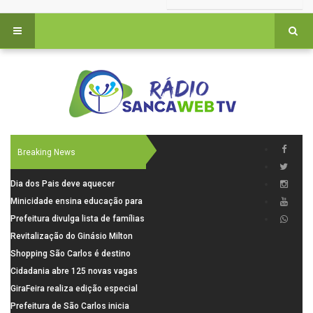
Breaking News
Dia dos Pais deve aquecer
comércio de São Carlos com
Minicidade ensina educação para
renda em alta e maior circulação
o trânsito a 264 crianças da rede
Prefeitura divulga lista de famílias
de consumidores
municipal
pré-selecionadas pela Caixa para
Revitalização do Ginásio Milton
o Residencial Santa Felícia
Olaio filho avança com obras de
Shopping São Carlos é destino
recuperação
para celebrar o Dia dos Pais com
Cidadania abre 125 novas vagas
presentes, gastronomia e lazer
para oficinas de convivência
GiraFeira realiza edição especial
de Dia dos Pais neste domingo (9)
Prefeitura de São Carlos inicia