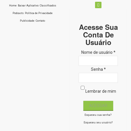
Home
Baixar Aplicativo
Classificados
Podcasts
Política de Privacidade
Publicidade
Contato
Acesse Sua
Conta De
Usuário
Nome de usuário *
Senha *
Lembrar de mim
Esqueceu sua senha?
Esqueceu seu usuário?