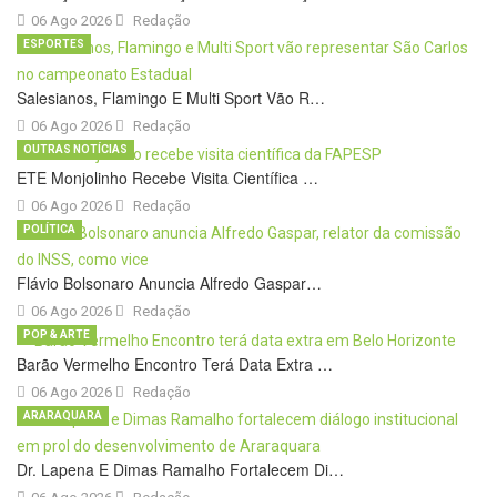
06 Ago 2026
Redação
ESPORTES
Salesianos, Flamingo E Multi Sport Vão R…
06 Ago 2026
Redação
OUTRAS NOTÍCIAS
ETE Monjolinho Recebe Visita Científica …
06 Ago 2026
Redação
POLÍTICA
Flávio Bolsonaro Anuncia Alfredo Gaspar…
06 Ago 2026
Redação
POP & ARTE
Barão Vermelho Encontro Terá Data Extra …
06 Ago 2026
Redação
ARARAQUARA
Dr. Lapena E Dimas Ramalho Fortalecem Di…