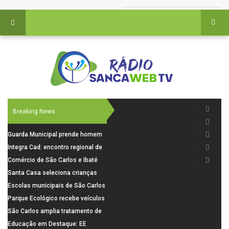
Breaking News
Guarda Municipal prende homem
por tentativa de furto em CEMEI
Integra Cad: encontro regional de
após cerco em São Carlos
segurança púbica será realizado
Comércio de São Carlos e Ibaté
dia 10 de agosto em São Carlos
terá horário especial para o dia
Santa Casa seleciona crianças
dos Pais
para pesquisa sobre dor de
Escolas municipais de São Carlos
crescimento
superam média Nacional do IDEB
Parque Ecológico recebe veículos
elétricos e moderniza rotina de
São Carlos amplia tratamento de
manejo dos animais
resíduos de saúde com autoclave
Educação em Destaque: EE