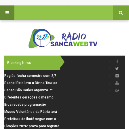
Breaking News
Região fecha semestre com 2,7
mil novosempregos e retoma
Rachel Reis leva a Divina Tour ao
saldo positivo em junho
interior de São Paulo com shows
Senac São Carlos organiza 7º
inéditos em São Carlos e Jundiaí
Fórum Internacional Senac de
Diferentes gerações o mesmo
Educadores com debates sobre
amor: pais do Saae contam como
Broa recebe programação
pensamento crítico, leitura e
a paternidade transformou suas
esportiva com corrida, vela e
Museu Voluntários da Pátria terá
diversidade
histórias
demonstração de paramotor
horário especial nesta segunda-
Prefeitura de Ibaté segue com a
feira (10)
Campanha do Agasalho segue
Eleições 2026: prazo para registro