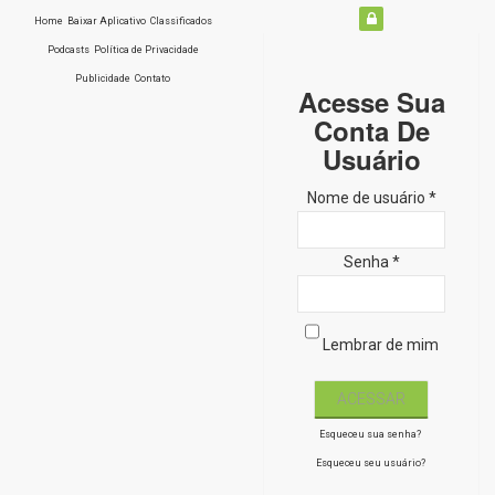
Home
Baixar Aplicativo
Classificados
Podcasts
Política de Privacidade
Publicidade
Contato
Acesse Sua
Conta De
Usuário
Nome de usuário *
Senha *
Lembrar de mim
Esqueceu sua senha?
Esqueceu seu usuário?